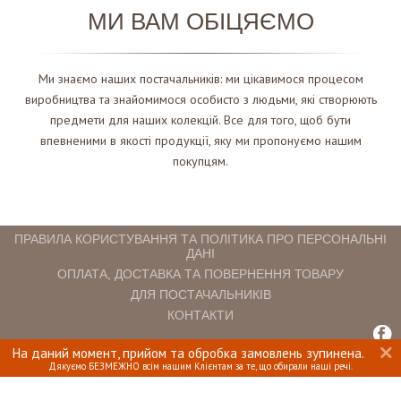
МИ ВАМ ОБІЦЯЄМО
Ми знаємо наших постачальників: ми цікавимося процесом
виробництва та знайомимося особисто з людьми, які створюють
предмети для наших колекцій. Все для того, щоб бути
впевненими в якості продукції, яку ми пропонуємо нашим
покупцям.
ПРАВИЛА КОРИСТУВАННЯ ТА ПОЛІТИКА ПРО ПЕРСОНАЛЬНІ
ДАНІ
ОПЛАТА, ДОСТАВКА ТА ПОВЕРНЕННЯ ТОВАРУ
ДЛЯ ПОСТАЧАЛЬНИКІВ
КОНТАКТИ
На даний момент, прийом та обробка замовлень зупинена.
INTERIOMANIA © 2018. ВСІ ПРАВА ЗАХИЩЕНІ.
Дякуємо БЕЗМЕЖНО всім нашим Клієнтам за те, що обирали наші речі.