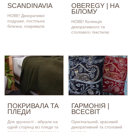
SCANDINAVIA
OBEREGY | НА
БІЛОМУ
НОВЕ! Декоративні
подушки, постільна
НОВЕ! Колекція
білизна, покривала
декоративного та
столового текстилю
ПОКРИВАЛА ТА
ГАРМОНІЯ |
ПЛЕДИ
ВСЕСВІТ
Для зручності - зібрали на
Оригінальний, красивий
одній сторінці всі пледи та
декоративний та столовий