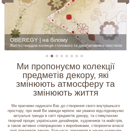
ГАРМОНІЯ | ВСЕСВІТ
OBEREGY | на білому
НЕЗЛАМНА
MODERN
БІЛА колекція
ТЕПЛА колекція
Колекція OBEREGY HOME
АБСТРАКЦІЯ
Красивий та оригінальний декоративний та столовий текстиль
Життєствердна колекція столового та декоративного текстилю
Новорічна колекція декоративних подушок
Комфорт. Функціональність. Краса.
Оригінальний погляд на постільну класику
Оригінальні пледи на фланелева постільна білизна
Сучасна інтерпретація традицій
Колекція святкового декоративного та столового текстилю
Ми пропонуємо колекції
предметів декору, які
змінюють атмосферу та
змінюють життя
Ми прагнемо надихати Вас до створення свого внутрішнього
простору, про який Ви завжди мріяли: ми уважно відслідковуємо
актуальні тренди в світі предметів декору, та стимулюємо
творчий процес українських дизайнерів, художників та майстрів,
а також активно співпрацюємо з виробниками, створюючи власні
лінії предметів декору. Більшість предметів в наших колекціях