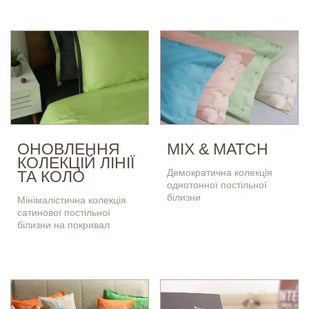
ОНОВЛЕННЯ
MIX & MATCH
КОЛЕКЦІЙ ЛІНІЇ
Демократична колекція
ТА КОЛО
однотонної постільної
білизни
Мінімалістична колекція
сатинової постільної
білизни на покривал