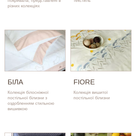
покривала, представлені в
текстиль
різних колекціях
БІЛА
FIORE
Колекція білосніжної
Колекція вишитої
постільної білизни з
постільної білизни
оздобленням стильною
вишивкою