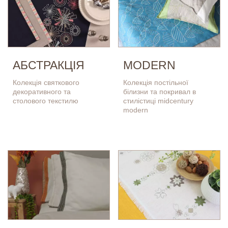
MODERN
АБСТРАКЦІЯ
Колекція постільної
Колекція святкового
білизни та покривал в
декоративного та
стилістиці midcentury
столового текстилю
modern