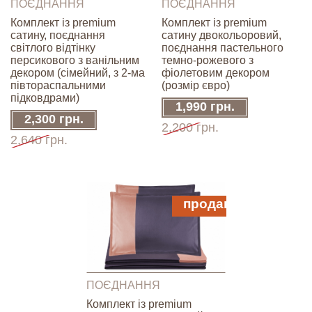
ПОЄДНАННЯ
ПОЄДНАННЯ
Комплект із premium
Комплект із premium
сатину, поєднання
сатину двокольоровий,
світлого відтінку
поєднання пастельного
персикового з ванільним
темно-рожевого з
декором (сімейний, з 2-ма
фіолетовим декором
півтораспальними
(розмір євро)
підковдрами)
1,990 грн.
2,300 грн.
2,200 грн.
2,640 грн.
продано
ПОЄДНАННЯ
Комплект із premium