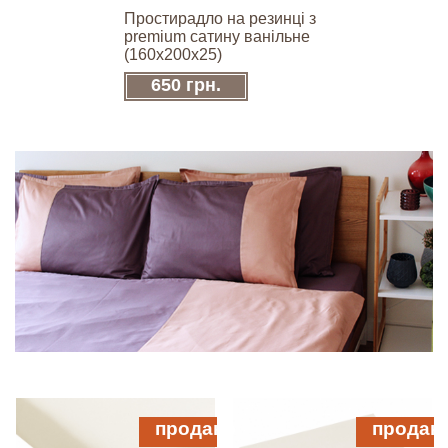
Простирадло на резинці з
premium сатину ванільне
(160х200х25)
650 грн.
продано
продан