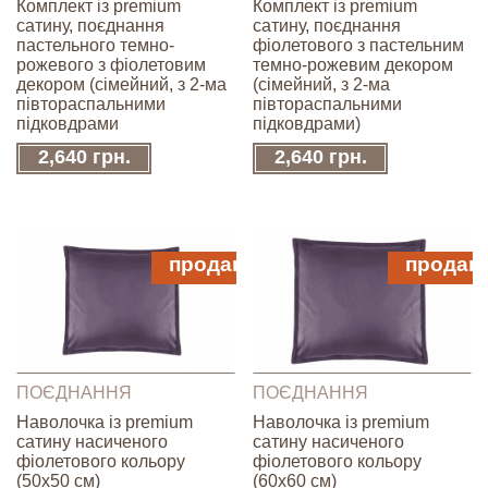
Комплект із premium
Комплект із premium
сатину, поєднання
сатину, поєднання
пастельного темно-
фіолетового з пастельним
рожевого з фіолетовим
темно-рожевим декором
декором (сімейний, з 2-ма
(сімейний, з 2-ма
півтораспальними
півтораспальними
підковдрами
підковдрами)
2,640 грн.
2,640 грн.
продано
продан
ПОЄДНАННЯ
ПОЄДНАННЯ
Наволочка із premium
Наволочка із premium
сатину насиченого
сатину насиченого
фіолетового кольору
фіолетового кольору
(50х50 см)
(60х60 см)