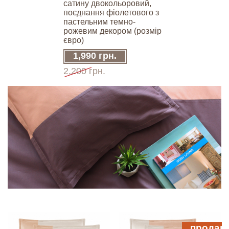
сатину двокольоровий,
поєднання фіолетового з
пастельним темно-
рожевим декором (розмір
євро)
1,990 грн.
2,200 грн.
продан