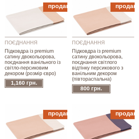
продано
продан
ПОЄДНАННЯ
ПОЄДНАННЯ
Підковдра із premium
Підковдра із premium
сатину двокольорова,
сатину двокольорова,
поєднання ванільного із
поєднання світлого
світло-персиковим
відтінку персикового з
декором (розмір євро)
ванільним декором
(півтораспальна)
1,160 грн.
800 грн.
продано
продан