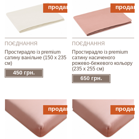
продано
продан
ПОЄДНАННЯ
ПОЄДНАННЯ
Простирадло із premium
Простирадло із premium
сатину ванільне (150 x 235
сатину насиченого
см)
рожево-бежевого кольору
(235 x 255 см)
450 грн.
650 грн.
продано
продан