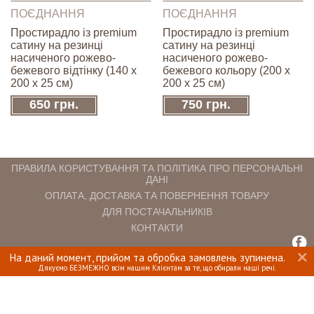
ПОЄДНАННЯ
ПОЄДНАННЯ
Простирадло із premium
Простирадло із premium
сатину на резинці
сатину на резинці
насиченого рожево-
насиченого рожево-
бежевого відтінку (140 x
бежевого кольору (200 x
200 х 25 см)
200 х 25 см)
650 грн.
750 грн.
ПРАВИЛА КОРИСТУВАННЯ ТА ПОЛІТИКА ПРО ПЕРСОНАЛЬНІ
ДАНІ
ОПЛАТА, ДОСТАВКА ТА ПОВЕРНЕННЯ ТОВАРУ
ДЛЯ ПОСТАЧАЛЬНИКІВ
КОНТАКТИ
На даний момент, прийом та обробка замовлень зупинена.
INTERIOMANIA © 2018. ВСІ ПРАВА ЗАХИЩЕНІ.
Дякуємо БЕЗМЕЖНО всім нашим Клієнтам за те, що обирали наші речі.