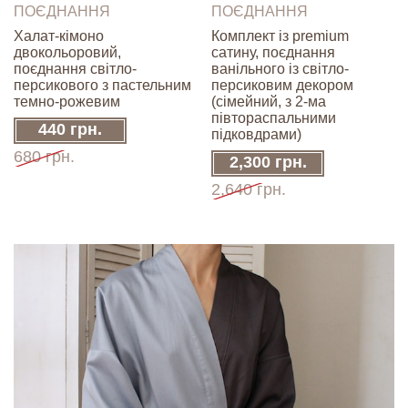
ПОЄДНАННЯ
ПОЄДНАННЯ
Халат-кімоно
Комплект із premium
двокольоровий,
сатину, поєднання
поєднання світло-
ванільного із світло-
персикового з пастельним
персиковим декором
темно-рожевим
(сімейний, з 2-ма
півтораспальними
440 грн.
підковдрами)
680 грн.
2,300 грн.
2,640 грн.