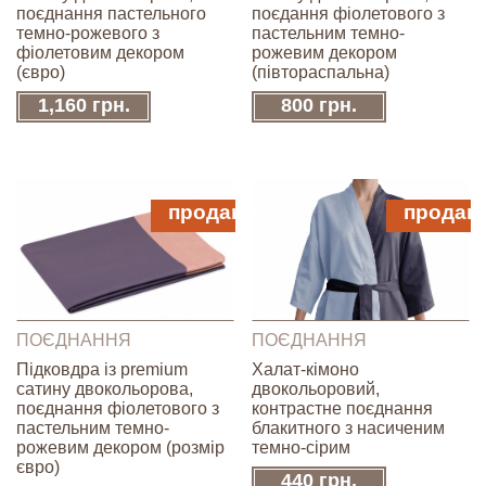
поєднання пастельного
поєдання фіолетового з
темно-рожевого з
пастельним темно-
фіолетовим декором
рожевим декором
(євро)
(півтораспальна)
1,160 грн.
800 грн.
продано
продан
ПОЄДНАННЯ
ПОЄДНАННЯ
Підковдра із premium
Халат-кімоно
сатину двокольорова,
двокольоровий,
поєднання фіолетового з
контрастне поєднання
пастельним темно-
блакитного з насиченим
рожевим декором (розмір
темно-сірим
євро)
440 грн.