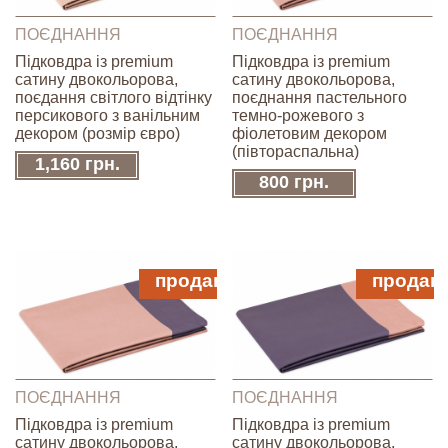
ПОЄДНАННЯ
ПОЄДНАННЯ
Підковдра із premium
Підковдра із premium
сатину двокольорова,
сатину двокольорова,
поєдання світлого відтінку
поєднання пастельного
персикового з ванільним
темно-рожевого з
декором (розмір євро)
фіолетовим декором
(півтораспальна)
1,160 грн.
800 грн.
продано
продан
ПОЄДНАННЯ
ПОЄДНАННЯ
Підковдра із premium
Підковдра із premium
сатину двокольорова,
сатину двокольорова,