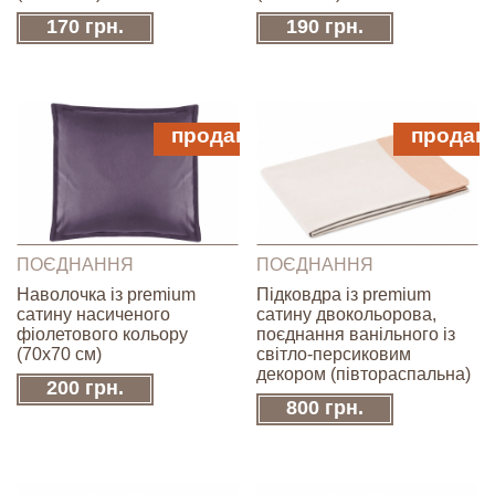
170 грн.
190 грн.
продано
продан
ПОЄДНАННЯ
ПОЄДНАННЯ
Наволочка із premium
Підковдра із premium
сатину насиченого
сатину двокольорова,
фіолетового кольору
поєднання ванільного із
(70х70 см)
світло-персиковим
декором (півтораспальна)
200 грн.
800 грн.