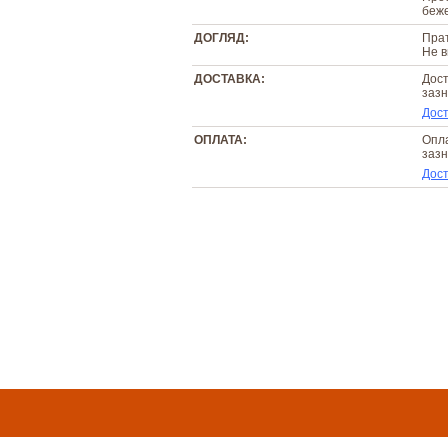
беж
ДОГЛЯД:
Прат
Не в
ДОСТАВКА:
Дост
зазн
Дост
ОПЛАТА:
Опла
зазн
Дост