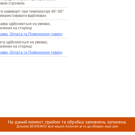
евою строчкою
и навиворіт при температурі 40°-60°.
икористовувати відбілювач.
авка здійснюється на умовах,
ачених на сторінці
авка, Оплата та Повернення товару
та здійснюється на умовах,
ачених на сторінці
авка, Оплата та Повернення товару
На даний момент, прийом та обробка замовлень зупинена.
Дякуємо БЕЗМЕЖНО всім нашим Клієнтам за те, що обирали наші речі.