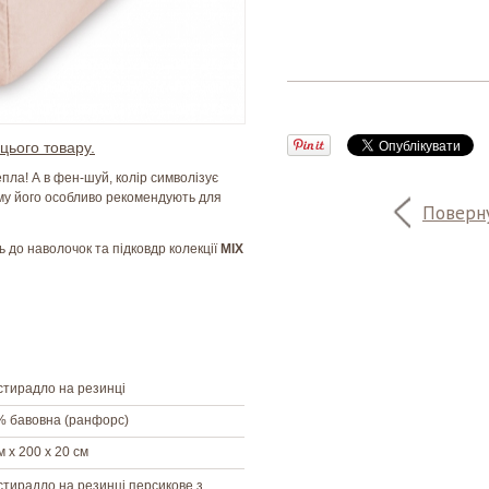
цього товару.
пла! А в фен-шуй, колір символізує
тому його особливо рекомендують для
Поверну
 до наволочок та підковдр колекції
MIX
тирадло на резинці
% бавовна (ранфорс)
м х 200 х 20 см
тирадло на резинці персикове з