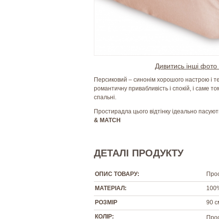
Дивитись інші фото 
Персиковий – синонім хорошого настрою і те
романтичну привабливість і спокій, і саме 
спальні.
Простирадла цього відтінку ідеально пасують
& MATCH
ДЕТАЛІ ПРОДУКТУ
ОПИС ТОВАРУ:
Прос
МАТЕРІАЛ:
100
РОЗМІР
90 с
КОЛІР:
Прос