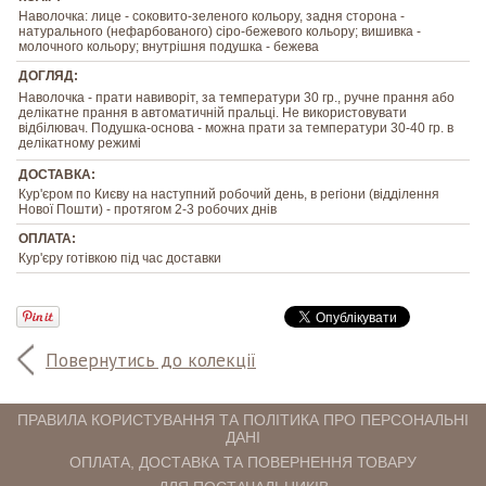
Наволочка: лице - соковито-зеленого кольору, задня сторона -
натурального (нефарбованого) сіро-бежевого кольору; вишивка -
молочного кольору; внутрішня подушка - бежева
ДОГЛЯД:
Наволочка - прати навиворіт, за температури 30 гр., ручне прання або
делікатне прання в автоматичній пральці. Не використовувати
відбілювач. Подушка-основа - можна прати за температури 30-40 гр. в
делікатному режимі
ДОСТАВКА:
Кур'єром по Києву на наступний робочий день, в регіони (відділення
Нової Пошти) - протягом 2-3 робочих днів
ОПЛАТА:
Кур'єру готівкою під час доставки
Повернутись до колекції
ПРАВИЛА КОРИСТУВАННЯ ТА ПОЛІТИКА ПРО ПЕРСОНАЛЬНІ
ДАНІ
ОПЛАТА, ДОСТАВКА ТА ПОВЕРНЕННЯ ТОВАРУ