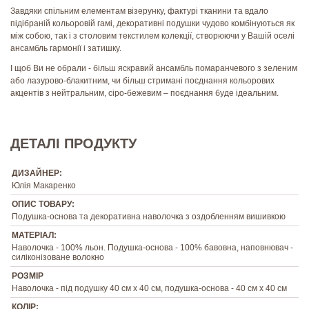
Завдяки спільним елементам візерунку, фактурі тканини та вдало
підібраній кольоровій гамі, декоративні подушки чудово комбінуються як
між собою, так і з столовим текстилем колекції, створюючи у Вашій оселі
ансамбль гармонії і затишку.
І щоб Ви не обрали - більш яскравий ансамбль помаранчевого з зеленим
або лазурово-блакитним, чи більш стримані поєднання кольорових
акцентів з нейтральним, сіро-бежевим – поєднання буде ідеальним.
ДЕТАЛІ ПРОДУКТУ
ДИЗАЙНЕР:
Юлія Макаренко
ОПИС ТОВАРУ:
Подушка-основа та декоративна наволочка з оздобленням вишивкою
МАТЕРІАЛ:
Наволочка - 100% льон. Подушка-основа - 100% бавовна, наповнювач -
силіконізоване волокно
РОЗМІР
Наволочка - під подушку 40 см х 40 см, подушка-основа - 40 см х 40 см
КОЛІР: