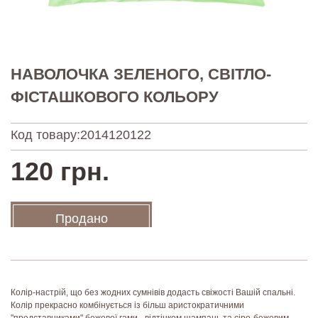
НАВОЛОЧКА ЗЕЛЕНОГО, СВІТЛО-
ФІСТАШКОВОГО КОЛЬОРУ
Код товару:
2014120122
120 грн.
Продано
Колір-настрій, що без жодних сумнівів додасть свіжості Вашій спальні.
Колір прекрасно комбінується із більш аристократичними
"представниками" бежевої гами - відтінком шампань та сіро-бежевим.