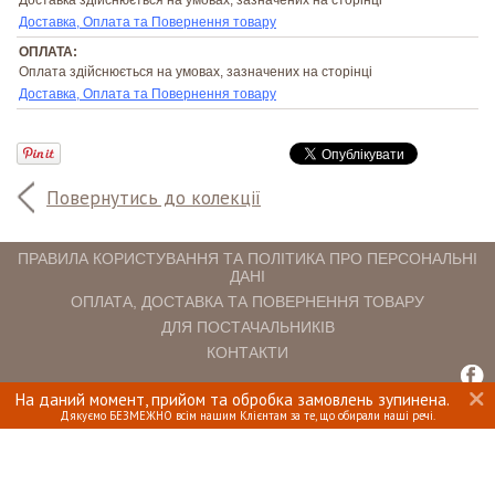
Доставка, Оплата та Повернення товару
ОПЛАТА:
Оплата здійснюється на умовах, зазначених на сторінці
Доставка, Оплата та Повернення товару
Повернутись до колекції
ПРАВИЛА КОРИСТУВАННЯ ТА ПОЛІТИКА ПРО ПЕРСОНАЛЬНІ
ДАНІ
ОПЛАТА, ДОСТАВКА ТА ПОВЕРНЕННЯ ТОВАРУ
ДЛЯ ПОСТАЧАЛЬНИКІВ
КОНТАКТИ
На даний момент, прийом та обробка замовлень зупинена.
INTERIOMANIA © 2018. ВСІ ПРАВА ЗАХИЩЕНІ.
Дякуємо БЕЗМЕЖНО всім нашим Клієнтам за те, що обирали наші речі.