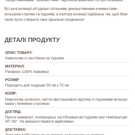
Всі речі колекції об’єднані спільними декоративними елементами -
кольором строчки та
ґ
удзиків, а палітра колекції підібрана так, щоб Вам
легко було створити своє ідеальне поєднання!
ДЕТАЛІ ПРОДУКТУ
ОПИС ТОВАРУ:
Наволочка із застібкою на ґудзики
МАТЕРІАЛ:
Ранфорс (100% бавовна)
РОЗМІР
Підходить для подушки 50 см х 70 см
КОЛІР:
Наволочка зеленого, світло-фісташкового відтінку із ґудзиками кольору
какао і бежевою строчкою
ДОГЛЯД:
Прати навиворіт, попередньо застібнувши всі ґудзики при температурі
40°-60°. Не використовувати відбілювач.
ДОСТАВКА:
Доставка здійснюється на умовах, зазначених на сторінці