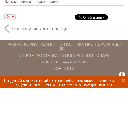
Кур'єру готівкою під час доставки
Повернутись до колекції
ПРАВИЛА КОРИСТУВАННЯ ТА ПОЛІТИКА ПРО ПЕРСОНАЛЬНІ
ДАНІ
ОПЛАТА, ДОСТАВКА ТА ПОВЕРНЕННЯ ТОВАРУ
ДЛЯ ПОСТАЧАЛЬНИКІВ
КОНТАКТИ
На даний момент, прийом та обробка замовлень зупинена.
INTERIOMANIA © 2018. ВСІ ПРАВА ЗАХИЩЕНІ.
Дякуємо БЕЗМЕЖНО всім нашим Клієнтам за те, що обирали наші речі.