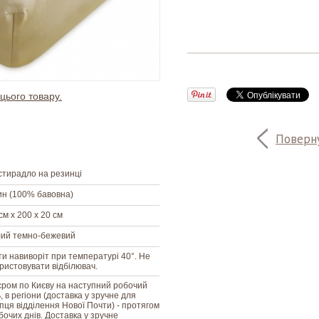
цього товару.
Поверну
тирадло на резинці
н (100% бавовна)
см х 200 х 20 см
лий темно-бежевий
и навиворіт при температурі 40°. Не
ристовувати відбілювач.
єром по Києву на наступний робочий
, в регіони (доставка у зручне для
пця відділення Нової Почти) - протягом
бочих днів. Доставка у зручне