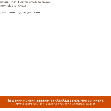
ілення Нової Пошти можлива також і
покупців з м. Києва
єру готівкою під час доставки
На даний момент, прийом та обробка замовлень зупинена.
Дякуємо БЕЗМЕЖНО всім нашим Клієнтам за те, що обирали наші речі.