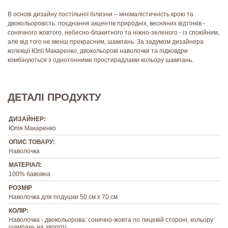
В основі дизайну постільної білизни – мінімалістичність крою та
двокольоровість: поєднання акцентів природніх, весняних відтінків -
сонячного жовтого, небесно-блакитного та ніжно-зеленого - із спокійним,
але від того не менш прекрасним, шампань. За задумом дизайнера
колекції Юлії Макаренко, двокольорові наволочки та підковдри
комбінуються з однотонними простирадлами кольору шампань.
ДЕТАЛІ ПРОДУКТУ
ДИЗАЙНЕР:
Юлія Макаренко
ОПИС ТОВАРУ:
Наволочка
МАТЕРІАЛ:
100% бавовна
РОЗМІР
Наволочка для подушки 50 см х 70 см
КОЛІР:
Наволочка - двокольорова: сонячно-жовта по лицевій стороні, кольору
шампань на звороті