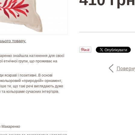
цього товару.
аренко знайшла натхнення для своєї
ої етнічної групи, що проживає на
Поверну
и яскраві і позитивні. В основі
токольоровий «природній» орнамент,
іше те, що такі речі виглядають дуже
 та кольорами сучасних інтер'єрів.
я Макаренко