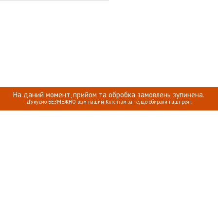
На даний момент, прийом та обробка замовлень зупинена.
Дякуємо БЕЗМЕЖНО всім нашим Клієнтам за те, що обирали наші речі.
КА ПРО ПЕРСОНАЛЬНІ ДАНІ
ОПЛАТА, ДОСТАВКА ТА ПОВЕРН