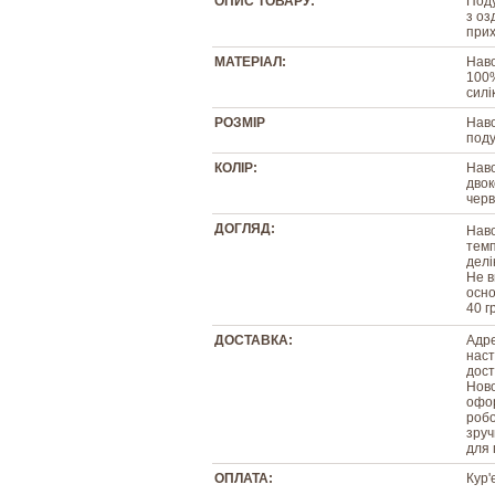
ОПИС ТОВАРУ:
Поду
з оз
прих
МАТЕРІАЛ:
Наво
100%
силі
РОЗМІР
Наво
поду
КОЛІР:
Наво
двок
черв
ДОГЛЯД:
Наво
темп
делі
Не в
осно
40 г
ДОСТАВКА:
Адре
наст
дост
Ново
офор
робо
зруч
для 
ОПЛАТА:
Кур'