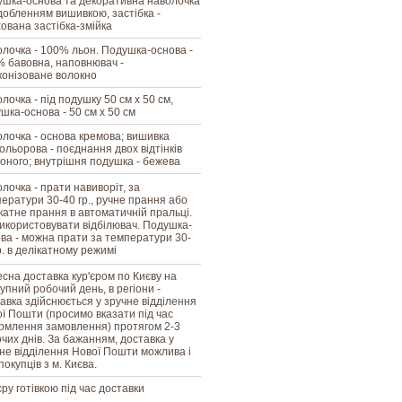
шка-основа та декоративна наволочка
добленням вишивкою, застібка -
ована застібка-змійка
лочка - 100% льон. Подушка-основа -
 бавовна, наповнювач -
конізоване волокно
лочка - під подушку 50 см х 50 см,
шка-основа - 50 см х 50 см
лочка - основа кремова; вишивка
ольорова - поєднання двох відтінків
оного; внутрішня подушка - бежева
лочка - прати навиворіт, за
ератури 30-40 гр., ручне прання або
катне прання в автоматичній пральці.
икористовувати відбілювач. Подушка-
ва - можна прати за температури 30-
р. в делікатному режимі
сна доставка кур'єром по Києву на
упний робочий день, в регіони -
авка здійснюється у зручне відділення
ї Пошти (просимо вказати під час
млення замовлення) протягом 2-3
чих днів. За бажанням, доставка у
не відділення Нової Пошти можлива і
покупців з м. Києва.
єру готівкою під час доставки