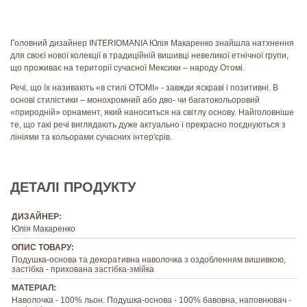
Головний дизайнер INTERIOMANIA Юлія Макаренко знайшла натхнення
для своєї нової колекції в традиційній вишивці невеликої етнічної групи,
що проживає на території сучасної Мексики – народу Отомі.
Речі, що їх називають «в стилі ОТОМІ» - завжди яскраві і позитивні. В
основі стилістики – монохромний або дво- чи багатокольоровий
«природній» орнамент, який наноситься на світлу основу. Найголовніше
те, що такі речі виглядають дуже актуально і прекрасно поєднуються з
лініями та кольорами сучасних інтер'єрів.
ДЕТАЛІ ПРОДУКТУ
ДИЗАЙНЕР:
Юлія Макаренко
ОПИС ТОВАРУ:
Подушка-основа та декоративна наволочка з оздобленням вишивкою,
застібка - прихована застібка-змійка
МАТЕРІАЛ:
Наволочка - 100% льон. Подушка-основа - 100% бавовна, наповнювач -