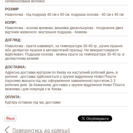
силіконізоване волокно
РОЗМІР
Наволочка - під подушку 40 см х 40 см, подушка-основа - 40 см х 40 см
КОЛІР:
Наволочка - основа кремова; вишивка двокольорова - поєднання двох
відтінків червоного; внутрішня подушка - бежева
ДОГЛЯД:
Наволочка - прати навиворіт, за температури 30-40 гр., ручне прання
або делікатне прання в автоматичній пральці. Не використовувати
відбілювач. Подушка-основа - можна прати за температури 30-40 гр. в
делікатному режимі
ДОСТАВКА:
Адресна доставка кур'єром по Києву на наступний робочий день, в
регіони - доставка здійснюється у зручне відділення Нової Пошти
(просимо вказати під час оформлення замовлення) протягом 2-3
робочих днів. За бажанням, доставка у зручне відділення Нової Пошти
можлива і для покупців з м. Києва.
ОПЛАТА:
Кур'єру готівкою під час доставки
Повернутись до колекції