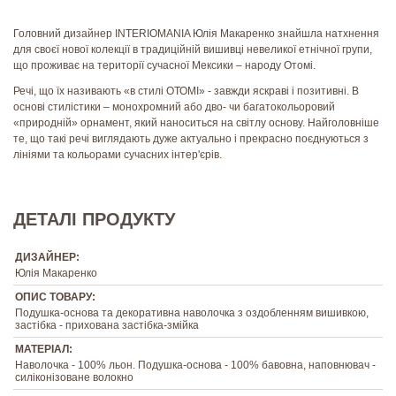
Головний дизайнер INTERIOMANIA Юлія Макаренко знайшла натхнення
для своєї нової колекції в традиційній вишивці невеликої етнічної групи,
що проживає на території сучасної Мексики – народу Отомі.
Речі, що їх називають «в стилі ОТОМІ» - завжди яскраві і позитивні. В
основі стилістики – монохромний або дво- чи багатокольоровий
«природній» орнамент, який наноситься на світлу основу. Найголовніше
те, що такі речі виглядають дуже актуально і прекрасно поєднуються з
лініями та кольорами сучасних інтер'єрів.
ДЕТАЛІ ПРОДУКТУ
ДИЗАЙНЕР:
Юлія Макаренко
ОПИС ТОВАРУ:
Подушка-основа та декоративна наволочка з оздобленням вишивкою,
застібка - прихована застібка-змійка
МАТЕРІАЛ:
Наволочка - 100% льон. Подушка-основа - 100% бавовна, наповнювач -
силіконізоване волокно