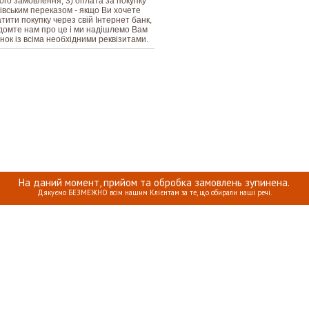
го замовлення, 3) оплата за покупку
івським переказом - якщо Ви хочете
тити покупку через свій Інтернет банк,
домте нам про це і ми надішлемо Вам
нок із всіма необхідними реквізитами.
На даний момент, прийом та обробка замовлень зупинена.
Дякуємо БЕЗМЕЖНО всім нашим Клієнтам за те, що обирали наші речі.