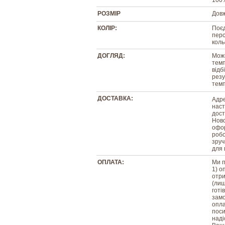
100%
РОЗМІР
Довж
КОЛІР:
Поєд
перс
коль
ДОГЛЯД:
Можн
темп
відб
резу
темп
ДОСТАВКА:
Адре
наст
дост
Ново
офор
робо
зруч
для 
ОПЛАТА:
Ми п
1) о
отри
(лиш
готі
замо
опла
поси
наді