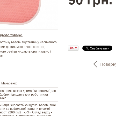
цього товару.
состійку бавовняну тканину насиченого
тним деталям сонячно-жовтого,
ого речі виглядають оригінально і
м!
Поверну
я Макаренко
ка прихватка з двома "кишенями" для
 Добре підходить для роботи над
чкою
інація зносостійкої цупкої бавовняної
ини та вафельної тканини високої
ності (260 г/м2 +-5%). Склад верху -