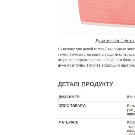
Дивитись інші фото 
Як основу для речей колекції ми обрали зно
темно-бежевого кольору, а завдяки контрас
яскравого персикового та насиченого блакитн
дуже позитивно. Готуйте з хорошим настроє
ДЕТАЛІ ПРОДУКТУ
ДИЗАЙНЕР:
Юлі
ОПИС ТОВАРУ:
Вели
рук.
випі
МАТЕРІАЛ:
Комб
ткан
щіль