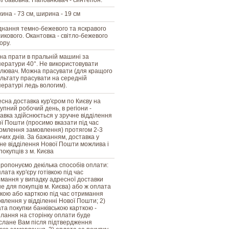
 бавовна. Наповнювач - синтепон.
ина - 73 см, ширина - 19 см
нання темно-бежевого та яскравого
икового. Окантовка - світло-бежевого
ору.
а прати в пральній машині за
ератури 40°. Не використовувати
ілювач. Можна прасувати (для кращого
льтату прасувати на середній
ературі ледь вологим).
сна доставка кур'єром по Києву на
упний робочий день, в регіони -
авка здійснюється у зручне відділення
ї Пошти (просимо вказати під час
млення замовлення) протягом 2-3
чих днів. За бажанням, доставка у
не відділення Нової Пошти можлива і
покупців з м. Києва
ропонуємо декілька способів оплати:
плата кур'єру готівкою під час
мання у випадку адресної доставки
е для покупців м. Києва) або ж оплата
вкою або карткою під час отримання
влення у відділенні Нової Пошти; 2)
та покупки банківською карткою -
лання на сторінку оплати буде
слане Вам після підтвердження