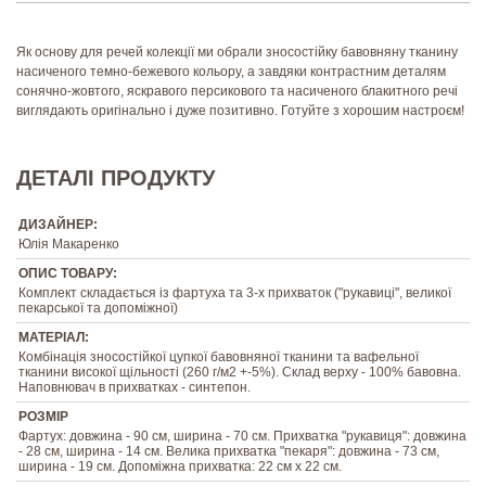
Як основу для речей колекції ми обрали зносостійку бавовняну тканину
насиченого темно-бежевого кольору, а завдяки контрастним деталям
сонячно-жовтого, яскравого персикового та насиченого блакитного речі
виглядають оригінально і дуже позитивно. Готуйте з хорошим настроєм!
ДЕТАЛІ ПРОДУКТУ
ДИЗАЙНЕР:
Юлія Макаренко
ОПИС ТОВАРУ:
Комплект складається із фартуха та 3-х прихваток ("рукавиці", великої
пекарської та допоміжної)
МАТЕРІАЛ:
Комбінація зносостійкої цупкої бавовняної тканини та вафельної
тканини високої щільності (260 г/м2 +-5%). Склад верху - 100% бавовна.
Наповнювач в прихватках - синтепон.
РОЗМІР
Фартух: довжина - 90 см, ширина - 70 см. Прихватка "рукавиця": довжина
- 28 см, ширина - 14 см. Велика прихватка "пекаря": довжина - 73 см,
ширина - 19 см. Допоміжна прихватка: 22 см х 22 см.