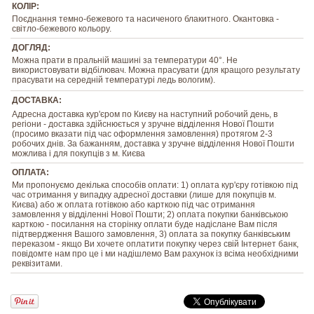
КОЛІР:
Поєднання темно-бежевого та насиченого блакитного. Окантовка -
світло-бежевого кольору.
ДОГЛЯД:
Можна прати в пральній машині за температури 40°. Не
використовувати відбілювач. Можна прасувати (для кращого результату
прасувати на середній температурі ледь вологим).
ДОСТАВКА:
Адресна доставка кур'єром по Києву на наступний робочий день, в
регіони - доставка здійснюється у зручне відділення Нової Пошти
(просимо вказати під час оформлення замовлення) протягом 2-3
робочих днів. За бажанням, доставка у зручне відділення Нової Пошти
можлива і для покупців з м. Києва
ОПЛАТА:
Ми пропонуємо декілька способів оплати: 1) оплата кур'єру готівкою під
час отримання у випадку адресної доставки (лише для покупців м.
Києва) або ж оплата готівкою або карткою під час отримання
замовлення у відділенні Нової Пошти; 2) оплата покупки банківською
карткою - посилання на сторінку оплати буде надіслане Вам після
підтвердження Вашого замовлення, 3) оплата за покупку банківським
переказом - якщо Ви хочете оплатити покупку через свій Інтернет банк,
повідомте нам про це і ми надішлемо Вам рахунок із всіма необхідними
реквізитами.