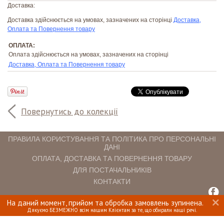
Доставка:
Доставка здійснюється на умовах, зазначених на сторінці
Доставка,
Оплата та Повернення товару
ОПЛАТА:
Оплата здійснюється на умовах, зазначених на сторінці
Доставка, Оплата та Повернення товару
Повернутись до колекції
ПРАВИЛА КОРИСТУВАННЯ ТА ПОЛІТИКА ПРО ПЕРСОНАЛЬНІ
ДАНІ
ОПЛАТА, ДОСТАВКА ТА ПОВЕРНЕННЯ ТОВАРУ
ДЛЯ ПОСТАЧАЛЬНИКІВ
КОНТАКТИ
На даний момент, прийом та обробка замовлень зупинена.
INTERIOMANIA © 2018. ВСІ ПРАВА ЗАХИЩЕНІ.
Дякуємо БЕЗМЕЖНО всім нашим Клієнтам за те, що обирали наші речі.