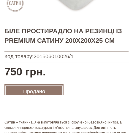
БІЛЕ ПРОСТИРАДЛО НА РЕЗИНЦІ ІЗ
PREMIUM САТИНУ 200Х200Х25 СМ
Код товару:
201506010026/1
750 грн.
Продано
Сатин – тканина, яка виготовляється зі скрученої бавовняної нитки, а
своєю глянцевою текстурою і м’якістю нагадує шовк. Довговічність і
шовковистість сатину доповнюються чудовим зовнішнім виглядом цього