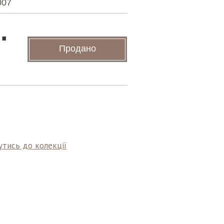
007
.
Продано
тись до колекції