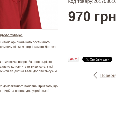
Код товару:
20170801
970 грн
цього товару.
ивкою оригінального рослинного
, символу жінки-матері і самого Дерева
стилістика оверсайз - носіть річ як
деально доповнить як вишукане, так і
бити акцент на талії, доповніть сукню
Поверну
го домотканного полотна. Крім того, що
радиційна основа для української