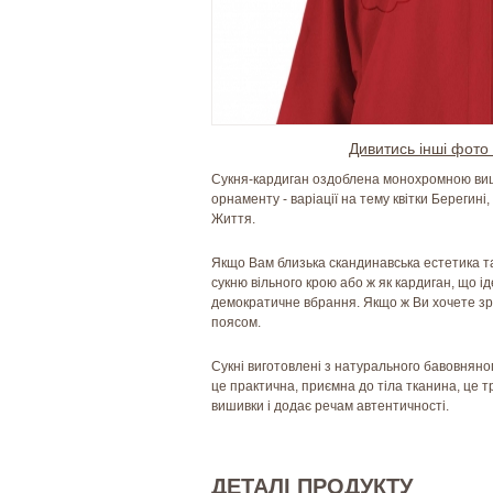
Дивитись інші фото 
Сукня-кардиган оздоблена монохромною виш
орнаменту - варіації на тему квітки Берегині
Життя.
Якщо Вам близька скандинавська естетика та 
сукню вільного крою або ж як кардиган, що і
демократичне вбрання. Якщо ж Ви хочете зро
поясом.
Сукні виготовлені з натурального бавовняно
це практична, приємна до тіла тканина, це т
вишивки і додає речам автентичності.
ДЕТАЛІ ПРОДУКТУ