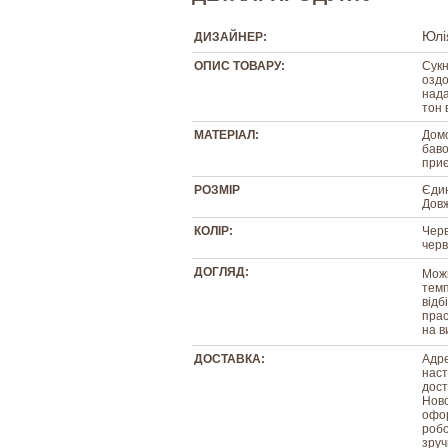
Юлі
ДИЗАЙНЕР:
ОПИС ТОВАРУ:
Сукн
оздо
нада
тон 
МАТЕРІАЛ:
Домо
баво
приє
РОЗМІР
Єдин
Довж
КОЛІР:
Черв
черв
ДОГЛЯД:
Можн
темп
відб
прас
на в
ДОСТАВКА:
Адре
наст
дост
Ново
офор
робо
зруч