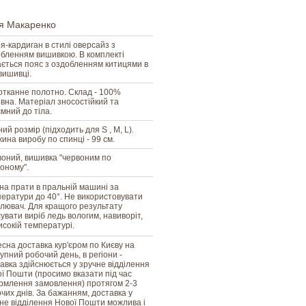
я Макаренко
я-кардиган в стилі оверсайз з
бленням вишивкою. В комплекті
ється пояс з оздобленням китицями в
вишивці.
тканне полотно. Склад - 100%
вна. Матеріал зносостійкий та
мний до тіла.
ий розмір (підходить для S , M, L).
ина виробу по спинці - 99 см.
оний, вишивка "червоним по
оному".
а прати в пральній машині за
ератури до 40°. Не використовувати
ілювач. Для кращого результату
увати виріб ледь вологим, навиворіт,
исокій температурі.
сна доставка кур'єром по Києву на
упний робочий день, в регіони -
авка здійснюється у зручне відділення
ї Пошти (просимо вказати під час
млення замовлення) протягом 2-3
чих днів. За бажанням, доставка у
не відділення Нової Пошти можлива і