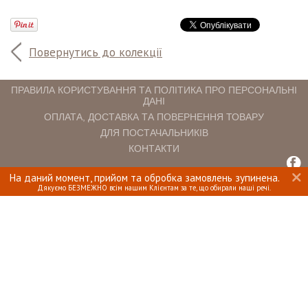
Повернутись до колекції
ПРАВИЛА КОРИСТУВАННЯ ТА ПОЛІТИКА ПРО ПЕРСОНАЛЬНІ
ДАНІ
ОПЛАТА, ДОСТАВКА ТА ПОВЕРНЕННЯ ТОВАРУ
ДЛЯ ПОСТАЧАЛЬНИКІВ
КОНТАКТИ
На даний момент, прийом та обробка замовлень зупинена.
INTERIOMANIA © 2018. ВСІ ПРАВА ЗАХИЩЕНІ.
Дякуємо БЕЗМЕЖНО всім нашим Клієнтам за те, що обирали наші речі.