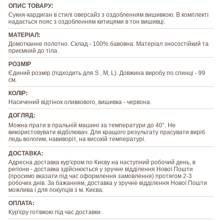
ОПИС ТОВАРУ:
Сукня-кардиган в стилі оверсайз з оздобленням вишивкою. В комплекті
надається пояс з оздобленням китицями в тон вишивці.
МАТЕРІАЛ:
Домотканне полотно. Склад - 100% бавовна. Матеріал зносостійкий та
приємний до тіла.
РОЗМІР
Єдиний розмір (підходить для S , M, L). Довжина виробу по спинці - 99
см.
КОЛІР:
Насичений відтінок оливкового, вишивка - червона.
ДОГЛЯД:
Можна прати в пральній машині за температури до 40°. Не
використовувати відбілювач. Для кращого результату прасувати виріб
ледь вологим, навиворіт, на високій температурі.
ДОСТАВКА:
Адресна доставка кур'єром по Києву на наступний робочий день, в
регіони - доставка здійснюється у зручне відділення Нової Пошти
(просимо вказати під час оформлення замовлення) протягом 2-3
робочих днів. За бажанням, доставка у зручне відділення Нової Пошти
можлива і для покупців з м. Києва.
ОПЛАТА:
Кур'єру готівкою під час доставки