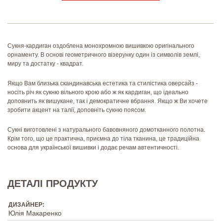
Сукня-кардиган оздоблена монохромною вишивкою оригінального
орнаменту. В основі геометричного візерунку один із символів землі,
миру та достатку - квадрат
.
Якщо Вам близька скандинавська естетика та стилістика оверсайз -
носіть річ як сукню вільного крою або ж як кардиган, що ідеально
доповнить як вишукане, так і демократичне вбрання. Якщо ж Ви хочете
зробити акцент на талії, доповніть сукню поясом.
Сукні виготовлені з натурального бавовняного домотканного полотна.
Крім того, що це практична, приємна до тіла тканина, це традиційна
основа для української вишивки і додає речам автентичності.
ДЕТАЛІ ПРОДУКТУ
ДИЗАЙНЕР:
Юлія Макаренко