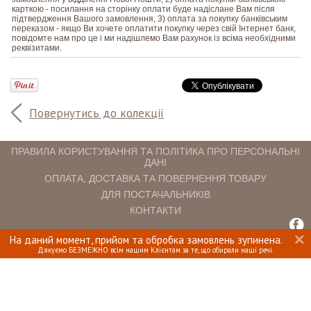
карткою - посилання на сторінку оплати буде надіслане Вам після
підтвердження Вашого замовлення, 3) оплата за покупку банківським
переказом - якщо Ви хочете оплатити покупку через свій Інтернет банк,
повідомте нам про це і ми надішлемо Вам рахунок із всіма необхідними
реквізитами.
Повернутись до колекції
ПРАВИЛА КОРИСТУВАННЯ ТА ПОЛІТИКА ПРО ПЕРСОНАЛЬНІ
ДАНІ
ОПЛАТА, ДОСТАВКА ТА ПОВЕРНЕННЯ ТОВАРУ
ДЛЯ ПОСТАЧАЛЬНИКІВ
КОНТАКТИ
На даний момент, прийом та обробка замовлень зупинена.
INTERIOMANIA © 2018. ВСІ ПРАВА ЗАХИЩЕНІ.
Дякуємо БЕЗМЕЖНО всім нашим Клієнтам за те, що обирали наші речі.