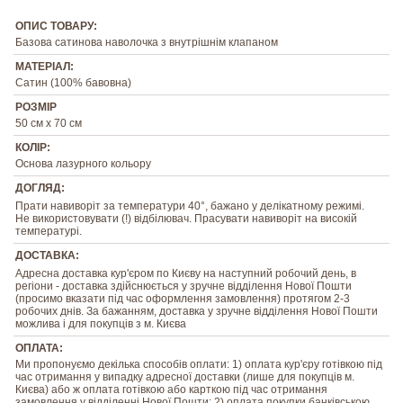
ОПИС ТОВАРУ:
Базова сатинова наволочка з внутрішнім клапаном
МАТЕРІАЛ:
Сатин (100% бавовна)
РОЗМІР
50 см х 70 см
КОЛІР:
Основа лазурного кольору
ДОГЛЯД:
Прати навиворіт за температури 40°, бажано у делікатному режимі.
Не використовувати (!) відбілювач. Прасувати навиворіт на високій
температурі.
ДОСТАВКА:
Адресна доставка кур'єром по Києву на наступний робочий день, в
регіони - доставка здійснюється у зручне відділення Нової Пошти
(просимо вказати під час оформлення замовлення) протягом 2-3
робочих днів. За бажанням, доставка у зручне відділення Нової Пошти
можлива і для покупців з м. Києва
ОПЛАТА:
Ми пропонуємо декілька способів оплати: 1) оплата кур'єру готівкою під
час отримання у випадку адресної доставки (лише для покупців м.
Києва) або ж оплата готівкою або карткою під час отримання
замовлення у відділенні Нової Пошти; 2) оплата покупки банківською