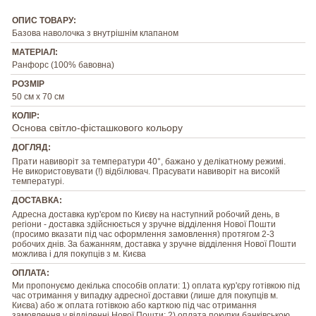
ОПИС ТОВАРУ:
Базова наволочка з внутрішнім клапаном
МАТЕРІАЛ:
Ранфорс (100% бавовна)
РОЗМІР
50 см х 70 см
КОЛІР:
Основа світло-фісташкового кольору
ДОГЛЯД:
Прати навиворіт за температури 40°, бажано у делікатному режимі.
Не використовувати (!) відбілювач. Прасувати навиворіт на високій
температурі.
ДОСТАВКА:
Адресна доставка кур'єром по Києву на наступний робочий день, в
регіони - доставка здійснюється у зручне відділення Нової Пошти
(просимо вказати під час оформлення замовлення) протягом 2-3
робочих днів. За бажанням, доставка у зручне відділення Нової Пошти
можлива і для покупців з м. Києва
ОПЛАТА:
Ми пропонуємо декілька способів оплати: 1) оплата кур'єру готівкою під
час отримання у випадку адресної доставки (лише для покупців м.
Києва) або ж оплата готівкою або карткою під час отримання
замовлення у відділенні Нової Пошти; 2) оплата покупки банківською