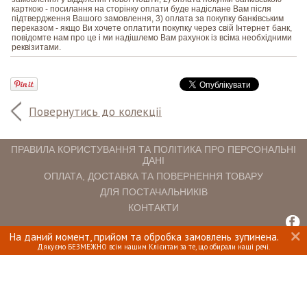
карткою - посилання на сторінку оплати буде надіслане Вам після
підтвердження Вашого замовлення, 3) оплата за покупку банківським
переказом - якщо Ви хочете оплатити покупку через свій Інтернет банк,
повідомте нам про це і ми надішлемо Вам рахунок із всіма необхідними
реквізитами.
Повернутись до колекції
ПРАВИЛА КОРИСТУВАННЯ ТА ПОЛІТИКА ПРО ПЕРСОНАЛЬНІ
ДАНІ
ОПЛАТА, ДОСТАВКА ТА ПОВЕРНЕННЯ ТОВАРУ
ДЛЯ ПОСТАЧАЛЬНИКІВ
КОНТАКТИ
На даний момент, прийом та обробка замовлень зупинена.
INTERIOMANIA © 2018. ВСІ ПРАВА ЗАХИЩЕНІ.
Дякуємо БЕЗМЕЖНО всім нашим Клієнтам за те, що обирали наші речі.