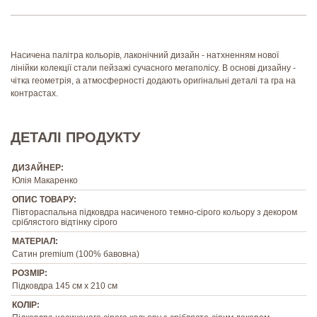
Насичена палітра кольорів, лаконічний дизайн - натхненням нової
лінійки колекції стали пейзажі сучасного мегаполісу. В основі дизайну -
чітка геометрія, а атмосферності додають оригінальні деталі та гра на
контрастах.
ДЕТАЛІ ПРОДУКТУ
ДИЗАЙНЕР:
Юлія Макаренко
ОПИС ТОВАРУ:
Півтораспальна підковдра насиченого темно-сірого кольору з декором
сріблястого відтінку сірого
МАТЕРІАЛ:
Сатин premium (100% бавовна)
РОЗМІР:
Підковдра 145 см х 210 см
КОЛІР: