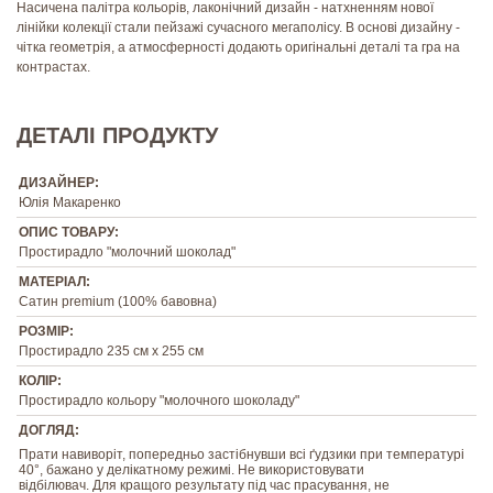
Насичена палітра кольорів, лаконічний дизайн - натхненням нової
лінійки колекції стали пейзажі сучасного мегаполісу. В основі дизайну -
чітка геометрія, а атмосферності додають оригінальні деталі та гра на
контрастах.
ДЕТАЛІ ПРОДУКТУ
ДИЗАЙНЕР:
Юлія Макаренко
ОПИС ТОВАРУ:
Простирадло "молочний шоколад"
МАТЕРІАЛ:
Сатин premium (100% бавовна)
РОЗМІР:
Простирадло 235 см х 255 см
КОЛІР:
Простирадло кольору "молочного шоколаду"
ДОГЛЯД:
Прати навиворіт, попередньо застібнувши всі ґудзики при температурі
40°, бажано у делікатному режимі. Не використовувати
відбілювач. Для кращого результату під час прасування, не