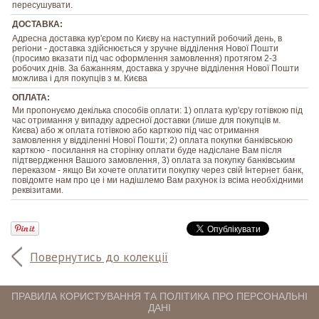
пересушувати.
ДОСТАВКА:
Адресна доставка кур'єром по Києву на наступний робочий день, в
регіони - доставка здійснюється у зручне відділення Нової Пошти
(просимо вказати під час оформлення замовлення) протягом 2-3
робочих днів. За бажанням, доставка у зручне відділення Нової Пошти
можлива і для покупців з м. Києва
ОПЛАТА:
Ми пропонуємо декілька способів оплати: 1) оплата кур'єру готівкою під
час отримання у випадку адресної доставки (лише для покупців м.
Києва) або ж оплата готівкою або карткою під час отримання
замовлення у відділенні Нової Пошти; 2) оплата покупки банківською
карткою - посилання на сторінку оплати буде надіслане Вам після
підтвердження Вашого замовлення, 3) оплата за покупку банківським
переказом - якщо Ви хочете оплатити покупку через свій Інтернет банк,
повідомте нам про це і ми надішлемо Вам рахунок із всіма необхідними
реквізитами.
Повернутись до колекції
ПРАВИЛА КОРИСТУВАННЯ ТА ПОЛІТИКА ПРО ПЕРСОНАЛЬНІ
ДАНІ