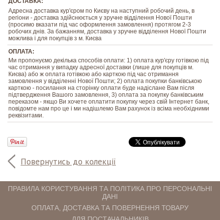
ДОСТАВКА:
Адресна доставка кур'єром по Києву на наступний робочий день, в
регіони - доставка здійснюється у зручне відділення Нової Пошти
(просимо вказати під час оформлення замовлення) протягом 2-3
робочих днів. За бажанням, доставка у зручне відділення Нової Пошти
можлива і для покупців з м. Києва
ОПЛАТА:
Ми пропонуємо декілька способів оплати: 1) оплата кур'єру готівкою під
час отримання у випадку адресної доставки (лише для покупців м.
Києва) або ж оплата готівкою або карткою під час отримання
замовлення у відділенні Нової Пошти; 2) оплата покупки банківською
карткою - посилання на сторінку оплати буде надіслане Вам після
підтвердження Вашого замовлення, 3) оплата за покупку банківським
переказом - якщо Ви хочете оплатити покупку через свій Інтернет банк,
повідомте нам про це і ми надішлемо Вам рахунок із всіма необхідними
реквізитами.
Повернутись до колекції
ПРАВИЛА КОРИСТУВАННЯ ТА ПОЛІТИКА ПРО ПЕРСОНАЛЬНІ
ДАНІ
ОПЛАТА, ДОСТАВКА ТА ПОВЕРНЕННЯ ТОВАРУ
ДЛЯ ПОСТАЧАЛЬНИКІВ