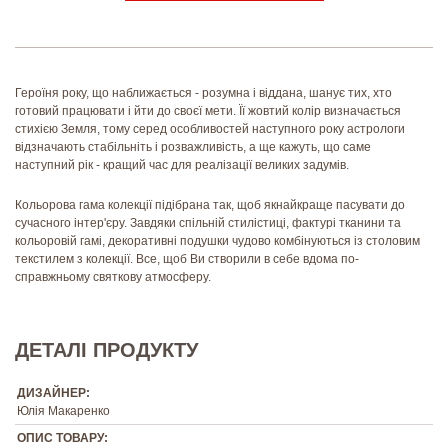
Героїня року, що наближається - розумна і віддана, шанує тих, хто
готовий працювати і йти до своєї мети. Її жовтий колір визначається
стихією Земля, тому серед особливостей наступного року астрологи
відзначають стабільніть і розважливість, а ще кажуть, що саме
наступний рік - кращий час для реалізації великих задумів.
Кольорова гама колекції підібрана так, щоб якнайкраще пасувати до
сучасного інтер'єру. Завдяки спільній стилістиці, фактурі тканини та
кольоровій гамі, декоративні подушки чудово комбінуються із столовим
текстилем з колекції. Все, щоб Ви створили в себе вдома по-
справжньому святкову атмосферу.
ДЕТАЛІ ПРОДУКТУ
ДИЗАЙНЕР:
Юлія Макаренко
ОПИС ТОВАРУ: