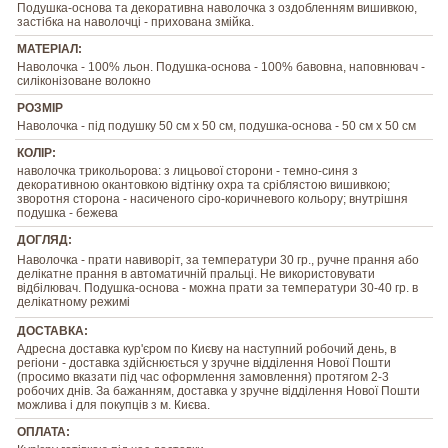
Подушка-основа та декоративна наволочка з оздобленням вишивкою,
застібка на наволочці - прихована змійка.
МАТЕРІАЛ:
Наволочка - 100% льон. Подушка-основа - 100% бавовна, наповнювач -
силіконізоване волокно
РОЗМІР
Наволочка - під подушку 50 см х 50 см, подушка-основа - 50 см х 50 см
КОЛІР:
наволочка трикольорова: з лицьової сторони - темно-синя з
декоративною окантовкою відтінку охра та сріблястою вишивкою;
зворотня сторона - насиченого сіро-коричневого кольору; внутрішня
подушка - бежева
ДОГЛЯД:
Наволочка - прати навиворіт, за температури 30 гр., ручне прання або
делікатне прання в автоматичній пральці. Не використовувати
відбілювач. Подушка-основа - можна прати за температури 30-40 гр. в
делікатному режимі
ДОСТАВКА:
Адресна доставка кур'єром по Києву на наступний робочий день, в
регіони - доставка здійснюється у зручне відділення Нової Пошти
(просимо вказати під час оформлення замовлення) протягом 2-3
робочих днів. За бажанням, доставка у зручне відділення Нової Пошти
можлива і для покупців з м. Києва.
ОПЛАТА: