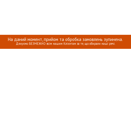
На даний момент, прийом та обробка замовлень зупинена.
Дякуємо БЕЗМЕЖНО всім нашим Клієнтам за те, що обирали наші речі.
КА ПРО ПЕРСОНАЛЬНІ ДАНІ
ОПЛАТА, ДОСТАВКА ТА ПОВЕРН
INTERIOMANIA © 2018. ВСІ ПРАВА ЗАХИЩЕНІ.