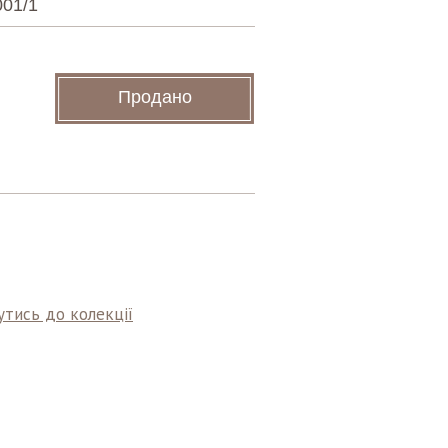
01/1
Продано
тись до колекції