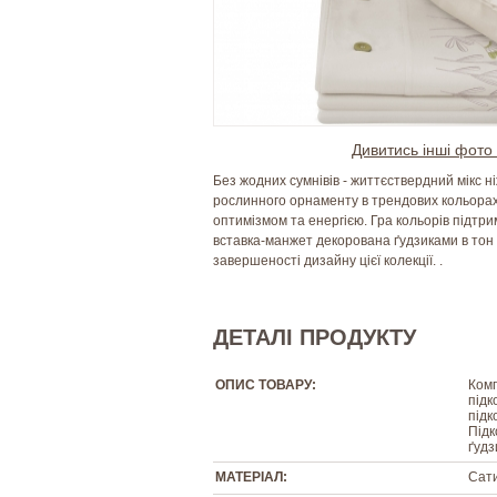
Дивитись інші фото 
Без жодних сумнівів - життєствердний мікс н
рослинного орнаменту в трендових кольора
оптимізмом та енергією. Гра кольорів підтриму
вставка-манжет декорована ґудзиками в тон
завершеності дизайну цієї колекції. .
ДЕТАЛІ ПРОДУКТУ
ОПИС ТОВАРУ:
Комп
підк
підк
Підк
ґудз
МАТЕРІАЛ:
Сати