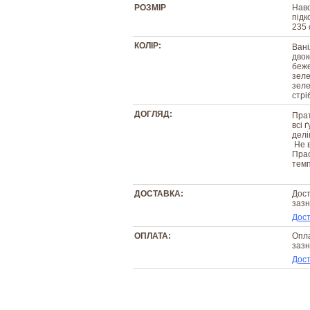
РОЗМІР
Наво
підк
235 
КОЛІР:
Вані
двок
беже
зеле
зеле
стрі
ДОГЛЯД:
Прат
всі 
делі
Не в
Прас
темп
ДОСТАВКА:
Дост
зазн
Дост
ОПЛАТА:
Опла
зазн
Дост