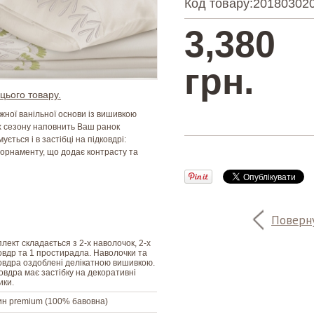
Код товару:
201803020
3,380
грн.
цього товару.
іжної ванільної основи із вишивкою
х сезону наповнить Ваш ранок
ється і в застібці на підковдрі:
 орнаменту, що додає контрасту та
Поверну
лект складається з 2-х наволочок, 2-х
овдр та 1 простирадла. Наволочки та
овдра оздоблені делікатною вишивкою.
овдра має застібку на декоративні
ики.
н premium (100% бавовна)