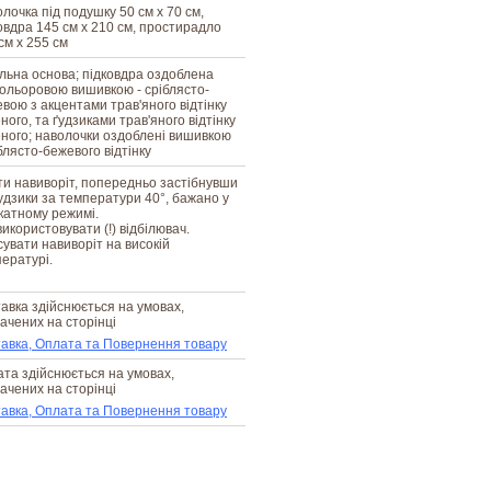
лочка під подушку 50 см х 70 см,
овдра 145 см х 210 см, простирадло
см х 255 см
льна основа; підковдра оздоблена
ольоровою вишивкою - сріблясто-
вою з акцентами трав'яного відтінку
ного, та ґудзиками трав'яного відтінку
ного; наволочки оздоблені вишивкою
блясто-бежевого відтінку
и навиворіт, попередньо застібнувши
ґудзики за температури 40°, бажано у
катному режимі.
икористовувати (!) відбілювач.
увати навиворіт на високій
ературі.
авка здійснюється на умовах,
ачених на сторінці
авка, Оплата та Повернення товару
та здійснюється на умовах,
ачених на сторінці
авка, Оплата та Повернення товару