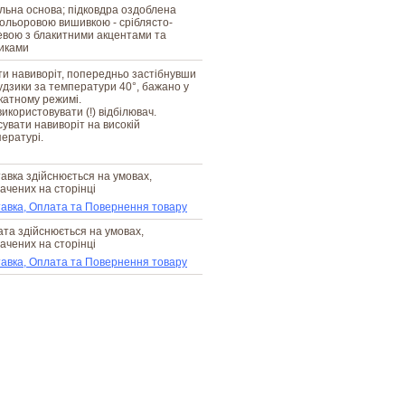
льна основа; підковдра оздоблена
ольоровою вишивкою - сріблясто-
вою з блакитними акцентами та
иками
и навиворіт, попередньо застібнувши
ґудзики за температури 40°, бажано у
катному режимі.
икористовувати (!) відбілювач.
увати навиворіт на високій
ературі.
авка здійснюється на умовах,
ачених на сторінці
авка, Оплата та Повернення товару
та здійснюється на умовах,
ачених на сторінці
авка, Оплата та Повернення товару