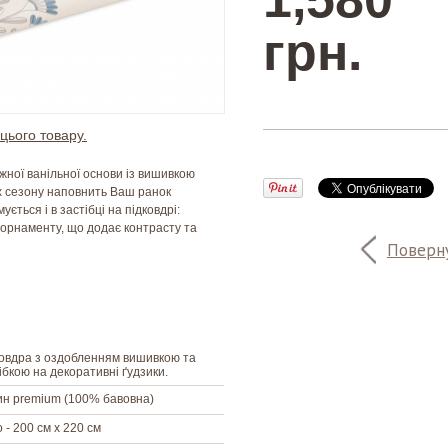
грн.
цього товару.
іжної ванільної основи із вишивкою
х сезону наповнить Ваш ранок
ється і в застібці на підковдрі:
 орнаменту, що додає контрасту та
Поверну
овдра з оздобленням вишивкою та
ібкою на декоративні ґудзики.
н premium (100% бавовна)
 - 200 см х 220 см