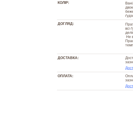
КОЛІР:
Вані
двок
беже
ґудз
ДОГЛЯД:
Прат
всі 
делі
Не в
Прас
темп
ДОСТАВКА:
Дост
зазн
Дост
ОПЛАТА:
Опла
зазн
Дост