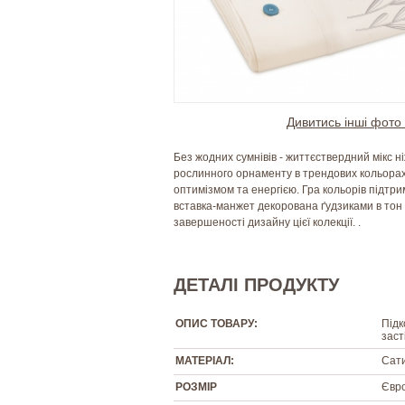
Дивитись інші фото 
Без жодних сумнівів - життєствердний мікс н
рослинного орнаменту в трендових кольора
оптимізмом та енергією. Гра кольорів підтриму
вставка-манжет декорована ґудзиками в тон
завершеності дизайну цієї колекції. .
ДЕТАЛІ ПРОДУКТУ
ОПИС ТОВАРУ:
Підк
заст
МАТЕРІАЛ:
Сати
РОЗМІР
Євро