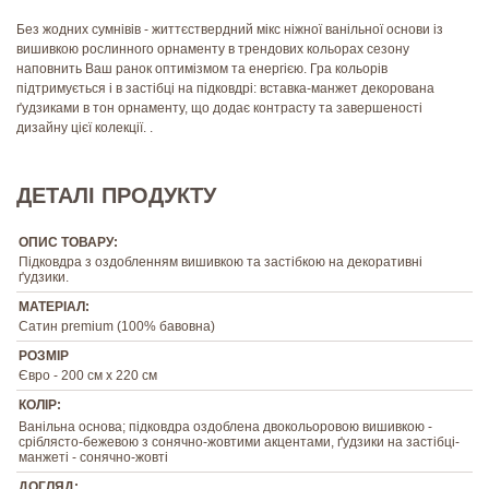
Без жодних сумнівів - життєствердний мікс ніжної ванільної основи із
вишивкою рослинного орнаменту в трендових кольорах сезону
наповнить Ваш ранок оптимізмом та енергією. Гра кольорів
підтримується і в застібці на підковдрі: вставка-манжет декорована
ґудзиками в тон орнаменту, що додає контрасту та завершеності
дизайну цієї колекції. .
ДЕТАЛІ ПРОДУКТУ
ОПИС ТОВАРУ:
Підковдра з оздобленням вишивкою та застібкою на декоративні
ґудзики.
МАТЕРІАЛ:
Сатин premium (100% бавовна)
РОЗМІР
Євро - 200 см х 220 см
КОЛІР:
Ванільна основа; підковдра оздоблена двокольоровою вишивкою -
сріблясто-бежевою з сонячно-жовтими акцентами, ґудзики на застібці-
манжеті - сонячно-жовті
ДОГЛЯД: