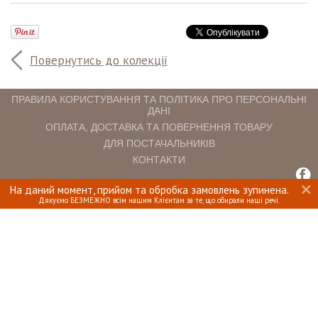
Повернутись до колекції
ПРАВИЛА КОРИСТУВАННЯ ТА ПОЛІТИКА ПРО ПЕРСОНАЛЬНІ
ДАНІ
ОПЛАТА, ДОСТАВКА ТА ПОВЕРНЕННЯ ТОВАРУ
ДЛЯ ПОСТАЧАЛЬНИКІВ
КОНТАКТИ
На даний момент, прийом та обробка замовлень зупинена.
INTERIOMANIA © 2018. ВСІ ПРАВА ЗАХИЩЕНІ.
Дякуємо БЕЗМЕЖНО всім нашим Клієнтам за те, що обирали наші речі.