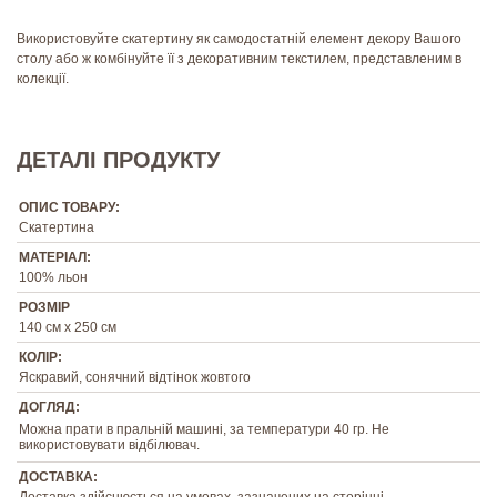
Використовуйте скатертину як самодостатній елемент декору Вашого
столу або ж комбінуйте її з декоративним текстилем, представленим в
колекції.
ДЕТАЛІ ПРОДУКТУ
ОПИС ТОВАРУ:
Скатертина
МАТЕРІАЛ:
100% льон
РОЗМІР
140 см х 250 см
КОЛІР:
Яскравий, сонячний відтінок жовтого
ДОГЛЯД:
Можна прати в пральній машині, за температури 40 гр. Не
використовувати відбілювач.
ДОСТАВКА:
Доставка здійснюється на умовах, зазначених на сторінці