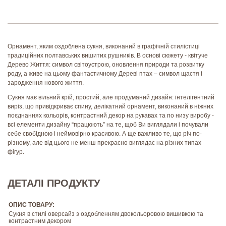
Орнамент, яким оздоблена сукня, виконаний в графічній стилістиці
традиційних полтавських вишитих рушників. В основі сюжету - квітуче
Дерево Життя: символ світоустрою, оновлення природи та розвитку
роду, а живе на цьому фантастичному Дереві птах – символ щастя і
зародження нового життя.
Сукня має вільний крій, простий, але продуманий дизайн: інтелігентний
виріз, що привідкриває спину, делікатний орнамент, виконаний в ніжних
поєднаннях кольорів, контрастний декор на рукавах та по низу виробу -
всі елементи дизайну “працюють” на те, щоб Ви виглядали і почували
себе свобідною і неймовірно красивою. А ще важливо те, що річ по-
різному, але від цього не менш прекрасно виглядає на різних типах
фігур.
ДЕТАЛІ ПРОДУКТУ
ОПИС ТОВАРУ:
Сукня в стилі оверсайз з оздобленням двокольоровою вишивкою та
контрастним декором