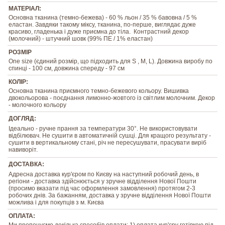
МАТЕРІАЛ:
Основна тканина (темно-бежева) - 60 % льон / 35 % бавовна / 5 %
еластан. Завдяки такому міксу, тканина, по-перше, виглядає дуже
красиво, гладенька і дуже приємна до тіла. Контрастний декор
(молочний) - штучний шовк (99% ПЕ / 1% еластан)
РОЗМІР
One size (єдиний розмір, що підходить для S , M, L). Довжина виробу по
спинці - 100 см, довжина спереду - 97 см
КОЛІР:
Основна тканина приємного темно-бежевого кольору. Вишивка
двокольорова - поєднання лимонно-жовтого із світлим молочним. Декор
- молочного кольору
ДОГЛЯД:
Ідеально - ручне прання за температури 30°. Не використовувати
відбілювач. Не сушити в автоматичній сушці. Для кращого результату -
сушити в вертикальному стані, річ не пересушувати, прасувати виріб
навиворіт.
ДОСТАВКА:
Адресна доставка кур'єром по Києву на наступний робочий день, в
регіони - доставка здійснюється у зручне відділення Нової Пошти
(просимо вказати під час оформлення замовлення) протягом 2-3
робочих днів. За бажанням, доставка у зручне відділення Нової Пошти
можлива і для покупців з м. Києва
ОПЛАТА:
Ми пропонуємо декілька способів оплати: 1) оплата кур'єру готівкою під