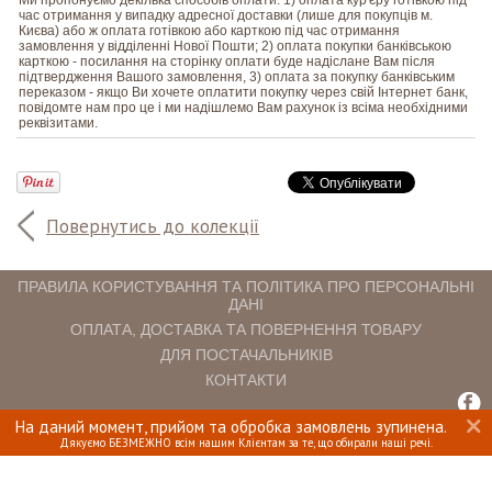
час отримання у випадку адресної доставки (лише для покупців м.
Києва) або ж оплата готівкою або карткою під час отримання
замовлення у відділенні Нової Пошти; 2) оплата покупки банківською
карткою - посилання на сторінку оплати буде надіслане Вам після
підтвердження Вашого замовлення, 3) оплата за покупку банківським
переказом - якщо Ви хочете оплатити покупку через свій Інтернет банк,
повідомте нам про це і ми надішлемо Вам рахунок із всіма необхідними
реквізитами.
Повернутись до колекції
ПРАВИЛА КОРИСТУВАННЯ ТА ПОЛІТИКА ПРО ПЕРСОНАЛЬНІ
ДАНІ
ОПЛАТА, ДОСТАВКА ТА ПОВЕРНЕННЯ ТОВАРУ
ДЛЯ ПОСТАЧАЛЬНИКІВ
КОНТАКТИ
На даний момент, прийом та обробка замовлень зупинена.
INTERIOMANIA © 2018. ВСІ ПРАВА ЗАХИЩЕНІ.
Дякуємо БЕЗМЕЖНО всім нашим Клієнтам за те, що обирали наші речі.