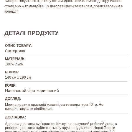
Використовуйте скатертину як самодостатній елемент декору Вашого
столу або ж комбінуйте її з декоративним текстилем, представленим в
колекції.
ДЕТАЛІ ПРОДУКТУ
ОПИС ТОВАРУ:
Скатертина
МАТЕРІАЛ:
100% льон
РОЗМІР
140 см х 190 см
КОЛІР:
Насичений сіро-коричневий
ДОГЛЯД:
Можна прати в пральній машині, за температури 40 гр. Не
використовувати відбілювач.
ДОСТАВКА:
Адресна доставка кур'єром по Києву на наступний робочий день, в
регіони - доставка здійснюється у зручне відділення Нової Пошти
(просимо вказати під час оформлення замовлення) протягом 2-3