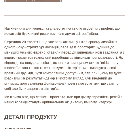
Натхненням для колекції стала естетика стилю midcentury modern, що
почав свій бурхливий розвиток після другої світової війни.
Середина 20 століття - це час великих змін у інтер’єрному дизайні: з
одного боку - стрімка урбанізація, переїзд із просторих будинків до
меньших міських квартир, ставили перед дизайнерами нові завдання, а з
іншого - розвиток технологій виробництва відкривав нові можливості. Як
відповідь на нову реальність, основним принципом стилю “midcentury
modern” стало те, що кожен предмет в інтер’єрі має виконувати свої
практичні функції, бути комфортним, доступним, але при цьому ну дуже
красивим. Як результат - декор в чистому вигляді був зведений до
мінімуму, його замінили функціональні речі такої естетики, що самі по
собі вже були акцентом в інтер’єрі.
Ми віримо в те, що легкість, простота, але при цьому виразність речей з
нашої колекції стануть оригінальним акцентом у вашому інтер’єрі.
ДЕТАЛІ ПРОДУКТУ