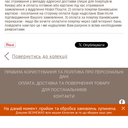
час отримання у випадку адресної доставки (лише для покупців м.
Києва) або ж оплата готівкою або карткою під час отримання
замовлення у відділенні Нової Пошти; 2) оплата покупки банківською
карткою - посилання на сторінку оплати буде надіслане Вам після
підтвердження Вашого замовлення, 3) оплата за покупку банківським
переказом - якщо Ви хочете оплатити покупку через свій Інтернет банк,
повідомте нам про це і ми надішлемо Вам рахунок із всіма необхідними
реквізитами.
Повернутись до колекції
ПРАВИЛА КОРИСТУВАННЯ ТА ПОЛІТИКА ПРО ПЕРСОНАЛЬНІ
ДАНІ
ОПЛАТА, ДОСТАВКА ТА ПОВЕРНЕННЯ ТОВАРУ
ДЛЯ ПОСТАЧАЛЬНИКІВ
КОНТАКТИ
На даний момент, прийом та обробка замовлень зупинена.
INTERIOMANIA © 2018. ВСІ ПРАВА ЗАХИЩЕНІ.
Дякуємо БЕЗМЕЖНО всім нашим Клієнтам за те, що обирали наші речі.