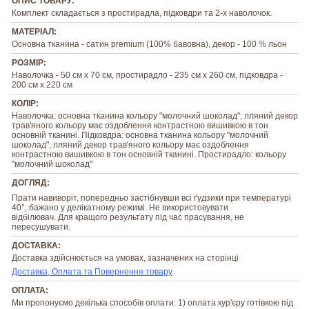
ОПИС ТОВАРУ:
Комплект складається з простирадла, підковдри та 2-х наволочок.
МАТЕРІАЛ:
Основна тканина - сатин premium (100% бавовна), декор - 100 % льон
РОЗМІР:
Наволочка - 50 см х 70 см, простирадло - 235 см х 260 см, підковдра -
200 см х 220 см
КОЛІР:
Наволочка: основна тканина кольору "молочний шоколад"; лляний декор
трав'яного кольору має оздоблення контрастною вишивкою в тон
основній тканині. Підковдра: основна тканина кольору "молочний
шоколад", лляний декор трав'яного кольору має оздоблення
контрастною вишивкою в тон основній тканині. Простирадло: кольору
"молочний шоколад"
ДОГЛЯД:
Прати навиворіт, попередньо застібнувши всі ґудзики при температурі
40°, бажано у делікатному режимі. Не використовувати
відбілювач. Для кращого результату під час прасування, не
пересушувати.
ДОСТАВКА:
Доставка здійснюється на умовах, зазначених на сторінці
Доставка, Оплата та Повернення товару
ОПЛАТА:
Ми пропонуємо декілька способів оплати: 1) оплата кур'єру готівкою під