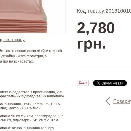
Код товару:
20181001
2,780
грн.
цього товару.
н - натхненням нової лінійки колекції
 дизайну - чітка геометрія, а
а гра на контрастах.
лект складається з простирадла, 2-х
ораспальних підковдр та 2-х наволочок.
Поверну
вна тканина - сатин premium (100%
вна), декор - 100 % льон
лочка 50 см х 70 см, простирадло 235
 260 см, підковдри - 145 см х 210 см
лочка: основна тканина кольору