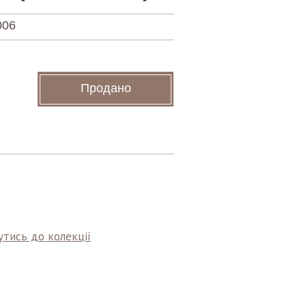
006
Продано
тись до колекції