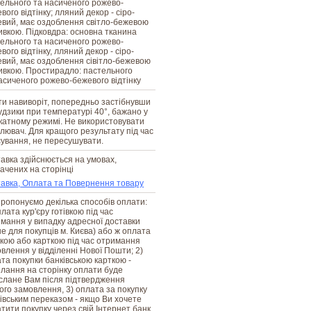
ельного та насиченого рожево-
вого відтінку; лляний декор - сіро-
вий, має оздоблення світло-бежевою
вкою. Підковдра: основна тканина
ельного та насиченого рожево-
вого відтінку, лляний декор - сіро-
вий, має оздоблення сівітло-бежевою
вкою. Простирадло: пастельного
асиченого рожево-бежевого відтінку
и навиворіт, попередньо застібнувши
ґудзики при температурі 40°, бажано у
катному режимі. Не використовувати
ілювач. Для кращого результату під час
ування, не пересушувати.
авка здійснюється на умовах,
ачених на сторінці
авка, Оплата та Повернення товару
ропонуємо декілька способів оплати:
плата кур'єру готівкою під час
мання у випадку адресної доставки
е для покупців м. Києва) або ж оплата
вкою або карткою під час отримання
влення у відділенні Нової Пошти; 2)
та покупки банківською карткою -
лання на сторінку оплати буде
слане Вам після підтвердження
го замовлення, 3) оплата за покупку
івським переказом - якщо Ви хочете
тити покупку через свій Інтернет банк,