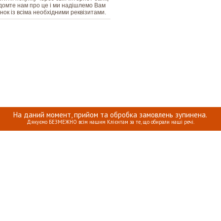
домте нам про це і ми надішлемо Вам
нок із всіма необхідними реквізитами.
На даний момент, прийом та обробка замовлень зупинена.
Дякуємо БЕЗМЕЖНО всім нашим Клієнтам за те, що обирали наші речі.
КА ПРО ПЕРСОНАЛЬНІ ДАНІ
ОПЛАТА, ДОСТАВКА ТА ПОВЕРН