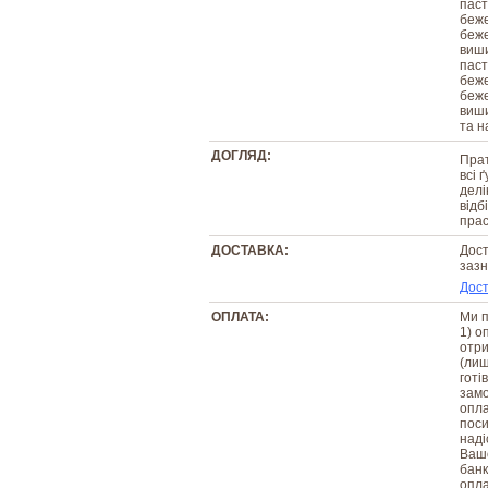
паст
беже
беже
виши
паст
беже
беже
виши
та н
ДОГЛЯД:
Прат
всі 
делі
відб
прас
ДОСТАВКА:
Дост
зазн
Дост
ОПЛАТА:
Ми п
1) о
отри
(лиш
готі
замо
опла
поси
наді
Вашо
банк
опла