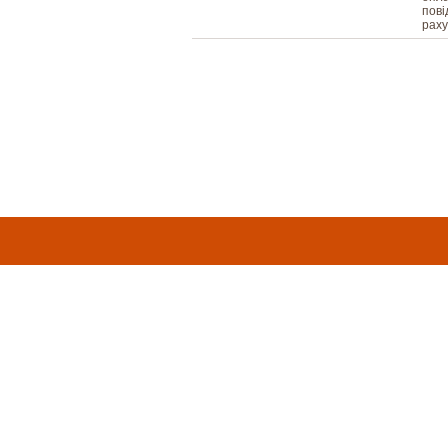
пові
раху
ПРАВИЛА КОРИСТУВАННЯ ТА ПОЛІТИ