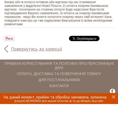
Києва) або ж оплата готівкою або карткою під час отримання
замовлення у відділенні Нової Пошти; 2) оплата покупки банківською
карткою - посилання на сторінку оплати буде надіслане Вам після
підтвердження Вашого замовлення, 3) оплата за покупку банківським
переказом - якщо Ви хочете оплатити покупку через свій Інтернет банк,
повідомте нам про це і ми надішлемо Вам рахунок із всіма необхідними
реквізитами.
Повернутись до колекції
ПРАВИЛА КОРИСТУВАННЯ ТА ПОЛІТИКА ПРО ПЕРСОНАЛЬНІ
ДАНІ
ОПЛАТА, ДОСТАВКА ТА ПОВЕРНЕННЯ ТОВАРУ
ДЛЯ ПОСТАЧАЛЬНИКІВ
КОНТАКТИ
На даний момент, прийом та обробка замовлень зупинена.
INTERIOMANIA © 2018. ВСІ ПРАВА ЗАХИЩЕНІ.
Дякуємо БЕЗМЕЖНО всім нашим Клієнтам за те, що обирали наші речі.