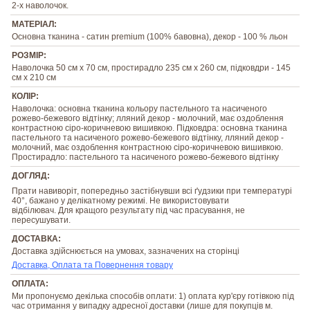
2-х наволочок.
МАТЕРІАЛ:
Основна тканина - сатин premium (100% бавовна), декор - 100 % льон
РОЗМІР:
Наволочка 50 см х 70 см, простирадло 235 см х 260 см, підковдри - 145
см х 210 см
КОЛІР:
Наволочка: основна тканина кольору пастельного та насиченого
рожево-бежевого відтінку; лляний декор - молочний, має оздоблення
контрастною сіро-коричневою вишивкою. Підковдра: основна тканина
пастельного та насиченого рожево-бежевого відтінку, лляний декор -
молочний, має оздоблення контрастною сіро-коричневою вишивкою.
Простирадло: пастельного та насиченого рожево-бежевого відтінку
ДОГЛЯД:
Прати навиворіт, попередньо застібнувши всі ґудзики при температурі
40°, бажано у делікатному режимі. Не використовувати
відбілювач. Для кращого результату під час прасування, не
пересушувати.
ДОСТАВКА:
Доставка здійснюється на умовах, зазначених на сторінці
Доставка, Оплата та Повернення товару
ОПЛАТА:
Ми пропонуємо декілька способів оплати: 1) оплата кур'єру готівкою під
час отримання у випадку адресної доставки (лише для покупців м.