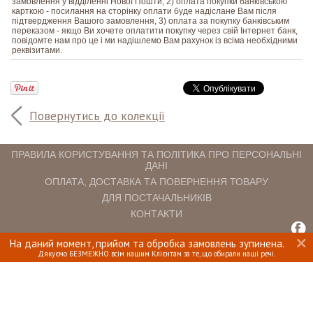
замовлення у відділенні Нової Пошти; 2) оплата покупки банківською
карткою - посилання на сторінку оплати буде надіслане Вам після
підтвердження Вашого замовлення, 3) оплата за покупку банківським
переказом - якщо Ви хочете оплатити покупку через свій Інтернет банк,
повідомте нам про це і ми надішлемо Вам рахунок із всіма необхідними
реквізитами.
Повернутись до колекції
ПРАВИЛА КОРИСТУВАННЯ ТА ПОЛІТИКА ПРО ПЕРСОНАЛЬНІ
ДАНІ
ОПЛАТА, ДОСТАВКА ТА ПОВЕРНЕННЯ ТОВАРУ
ДЛЯ ПОСТАЧАЛЬНИКІВ
КОНТАКТИ
На даний момент, прийом та обробка замовлень зупинена.
INTERIOMANIA © 2018. ВСІ ПРАВА ЗАХИЩЕНІ.
Дякуємо БЕЗМЕЖНО всім нашим Клієнтам за те, що обирали наші речі.