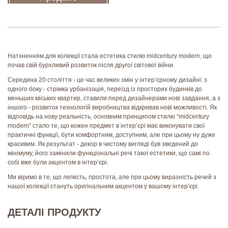
Натхненням для колекції стала естетика стилю midcentury modern, що
почав свій бурхливий розвиток після другої світової війни.
Середина 20 століття - це час великих змін у інтер’єрному дизайні: з
одного боку - стрімка урбанізація, переїзд із просторих будинків до
меньших міських квартир, ставили перед дизайнерами нові завдання, а з
іншого - розвиток технологій виробництва відкривав нові можливості. Як
відповідь на нову реальність, основним принципом стилю “midcentury
modern” стало те, що кожен предмет в інтер’єрі має виконувати свої
практичні функції, бути комфортним, доступним, але при цьому ну дуже
красивим. Як результат - декор в чистому вигляді був зведений до
мінімуму, його замінили функціональні речі такої естетики, що самі по
собі вже були акцентом в інтер’єрі.
Ми віримо в те, що легкість, простота, але при цьому виразність речей з
нашої колекції стануть оригінальним акцентом у вашому інтер’єрі.
ДЕТАЛІ ПРОДУКТУ