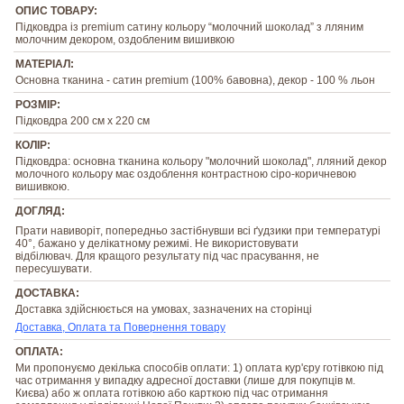
ОПИС ТОВАРУ:
Підковдра із premium сатину кольору “молочний шоколад” з лляним
молочним декором, оздобленим вишивкою
МАТЕРІАЛ:
Основна тканина - сатин premium (100% бавовна), декор - 100 % льон
РОЗМІР:
Підковдра 200 см х 220 см
КОЛІР:
Підковдра: основна тканина кольору "молочний шоколад", лляний декор
молочного кольору має оздоблення контрастною сіро-коричневою
вишивкою.
ДОГЛЯД:
Прати навиворіт, попередньо застібнувши всі ґудзики при температурі
40°, бажано у делікатному режимі. Не використовувати
відбілювач. Для кращого результату під час прасування, не
пересушувати.
ДОСТАВКА:
Доставка здійснюється на умовах, зазначених на сторінці
Доставка, Оплата та Повернення товару
ОПЛАТА:
Ми пропонуємо декілька способів оплати: 1) оплата кур'єру готівкою під
час отримання у випадку адресної доставки (лише для покупців м.
Києва) або ж оплата готівкою або карткою під час отримання