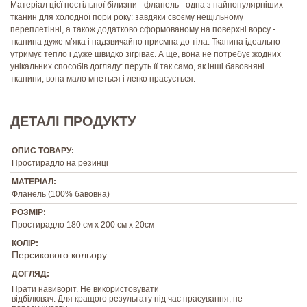
Матеріал цієї постільної білизни - фланель - одна з найпопулярніших
тканин для холодної пори року: завдяки своєму нещільному
переплетінні, а також додатково сформованому на поверхні ворсу -
тканина дуже м’яка і надзвичайно приємна до тіла. Тканина ідеально
утримує тепло і дуже швидко зігріває. А ще, вона не потребує жодних
унікальних способів догляду: перуть її так само, як інші бавовняні
тканини, вона мало мнеться і легко прасується.
ДЕТАЛІ ПРОДУКТУ
ОПИС ТОВАРУ:
Простирадло на резинці
МАТЕРІАЛ:
Фланель (100% бавовна)
РОЗМІР:
Простирадло 180 см х 200 см х 20см
КОЛІР:
Персикового кольору
ДОГЛЯД:
Прати навиворіт. Не використовувати
відбілювач. Для кращого результату під час прасування, не