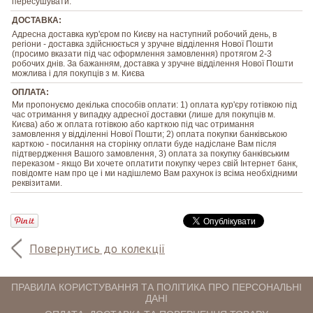
пересушувати.
ДОСТАВКА:
Адресна доставка кур'єром по Києву на наступний робочий день, в
регіони - доставка здійснюється у зручне відділення Нової Пошти
(просимо вказати під час оформлення замовлення) протягом 2-3
робочих днів. За бажанням, доставка у зручне відділення Нової Пошти
можлива і для покупців з м. Києва
ОПЛАТА:
Ми пропонуємо декілька способів оплати: 1) оплата кур'єру готівкою під
час отримання у випадку адресної доставки (лише для покупців м.
Києва) або ж оплата готівкою або карткою під час отримання
замовлення у відділенні Нової Пошти; 2) оплата покупки банківською
карткою - посилання на сторінку оплати буде надіслане Вам після
підтвердження Вашого замовлення, 3) оплата за покупку банківським
переказом - якщо Ви хочете оплатити покупку через свій Інтернет банк,
повідомте нам про це і ми надішлемо Вам рахунок із всіма необхідними
реквізитами.
Повернутись до колекції
ПРАВИЛА КОРИСТУВАННЯ ТА ПОЛІТИКА ПРО ПЕРСОНАЛЬНІ
ДАНІ