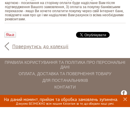
карткою - посилання на сторінку оплати буде надіслане Вам після
підтвердження Вашого замовлення, 3) оплата за покупку банківським
переказом - якщо Ви хочете оплатити покупку через свій Інтернет банк,
повідомте нам про це і ми надішлемо Вам рахунок із всіма необхідними
реквізитами.
Повернутись до колекції
ПРАВИЛА КОРИСТУВАННЯ ТА ПОЛІТИКА ПРО ПЕРСОНАЛЬНІ
ДАНІ
ОПЛАТА, ДОСТАВКА ТА ПОВЕРНЕННЯ ТОВАРУ
ДЛЯ ПОСТАЧАЛЬНИКІВ
КОНТАКТИ
На даний момент, прийом та обробка замовлень зупинена.
INTERIOMANIA © 2018. ВСІ ПРАВА ЗАХИЩЕНІ.
Дякуємо БЕЗМЕЖНО всім нашим Клієнтам за те, що обирали наші речі.