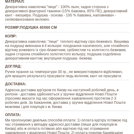
МАТЕРІАЛ:
Декоративна наволочка:"лице" - 100% льон; задня сторона з
декоративної фактурної тканини (15% бавовна, 85% ПЕ); декоративний
кант - екошкіра. Подушка - основа - 100 % бавовна, наповнювач -
силікованізоване волокно.
РОЗМІР:ПОДУШКА 40Х60 СМ
КОЛІР:
Декоративна наволочка: "лице" теплого відтінку сіро-бежевого. Вишивка
на подушці виконана в 4 кольори: поєднання насиченого, але спокійного
відтінку рожевого із сіро-блакитним, сріблястим та золотисто-бежевим;
задня сторона спокійного золотистого кольору; подушка оздоблена
декоративним кантом; внутрішня подушка- бежева
ДОГЛЯД:
Ручне прання за температури 30 гр., не використовувати відбілювач,
для кращого результату прасувати ледь вологим, кант не прасувати.
ДОСТАВКА:
Адресна доставка кур'єром по Києву на наступний робочий день, в
регіони - доставка здійснюється у зручне відділення Нової Пошти
(просимо вказати під час оформлення замовлення) протягом 2-3
робочих днів. За бажанням, доставка у зручне відділення Нової Пошти
можлива і для покупців з м. Києва
ОПЛАТА:
Ми пропонуємо декілька способів оплати: 1) оплата кур'єру готівкою під
час отримання у випадку адресної доставки (лише для покупців м.
Києва) або ж оплата готівкою або карткою під час отримання
замовлення у відділенні Нової Пошти; 2) оплата покупки банківською