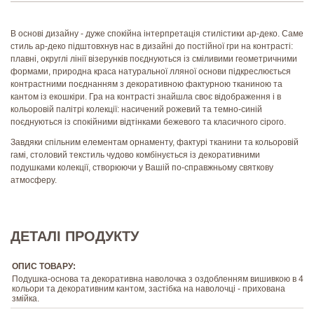
В основі дизайну - дуже спокійна інтерпретація стилістики ар-деко. Саме
стиль ар-деко підштовхнув нас в дизайні до постійної гри на контрасті:
плавні, округлі лінії візерунків поєднуються із сміливими геометричними
формами, природна краса натуральної лляної основи підкреслюється
контрастними поєднанням з декоративною фактурною тканиною та
кантом із екошкіри. Гра на контрасті знайшла своє відображення і в
кольоровій палітрі колекції: насичений рожевий та темно-синій
поєднуються із спокійними відтінками бежевого та класичного сірого.
Завдяки спільним елементам орнаменту, фактурі тканини та кольоровій
гамі, столовий текстиль чудово комбінується із декоративними
подушками колекції, створюючи у Вашій по-справжньому святкову
атмосферу.
ДЕТАЛІ ПРОДУКТУ
ОПИС ТОВАРУ:
Подушка-основа та декоративна наволочка з оздобленням вишивкою в 4
кольори та декоративним кантом, застібка на наволочці - прихована
змійка.