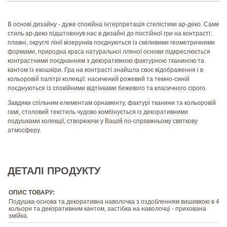
В основі дизайну - дуже спокійна інтерпретація стилістики ар-деко. Саме
стиль ар-деко підштовхнув нас в дизайні до постійної гри на контрасті:
плавні, округлі лінії візерунків поєднуються із сміливими геометричними
формами, природна краса натуральної лляної основи підкреслюється
контрастними поєднанням з декоративною фактурною тканиною та
кантом із екошкіри. Гра на контрасті знайшла своє відображення і в
кольоровій палітрі колекції: насичений рожевий та темно-синій
поєднуються із спокійними відтінками бежевого та класичного сірого.
Завдяки спільним елементам орнаменту, фактурі тканини та кольоровій
гамі, столовий текстиль чудово комбінується із декоративними
подушками колекції, створюючи у Вашій по-справжньому святкову
атмосферу.
ДЕТАЛІ ПРОДУКТУ
ОПИС ТОВАРУ:
Подушка-основа та декоративна наволочка з оздобленням вишивкою в 4
кольори та декоративним кантом, застібка на наволочці - прихована
змійка.