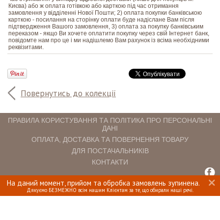
Києва) або ж оплата готівкою або карткою під час отримання
замовлення у відділенні Нової Пошти; 2) оплата покупки банківською
карткою - посилання на сторінку оплати буде надіслане Вам після
підтвердження Вашого замовлення, 3) оплата за покупку банківським
переказом - якщо Ви хочете оплатити покупку через свій Інтернет банк,
повідомте нам про це і ми надішлемо Вам рахунок із всіма необхідними
реквізитами.
Повернутись до колекції
ПРАВИЛА КОРИСТУВАННЯ ТА ПОЛІТИКА ПРО ПЕРСОНАЛЬНІ
ДАНІ
ОПЛАТА, ДОСТАВКА ТА ПОВЕРНЕННЯ ТОВАРУ
ДЛЯ ПОСТАЧАЛЬНИКІВ
КОНТАКТИ
На даний момент, прийом та обробка замовлень зупинена.
INTERIOMANIA © 2018. ВСІ ПРАВА ЗАХИЩЕНІ.
Дякуємо БЕЗМЕЖНО всім нашим Клієнтам за те, що обирали наші речі.