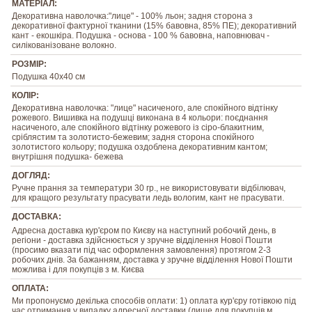
МАТЕРІАЛ:
Декоративна наволочка:"лице" - 100% льон; задня сторона з
декоративної фактурної тканини (15% бавовна, 85% ПЕ); декоративний
кант - екошкіра. Подушка - основа - 100 % бавовна, наповнювач -
силікованізоване волокно.
РОЗМІР:
Подушка 40х40 см
КОЛІР:
Декоративна наволочка: "лице" насиченого, але спокійного відтінку
рожевого. Вишивка на подушці виконана в 4 кольори: поєднання
насиченого, але спокійного відтінку рожевого із сіро-блакитним,
сріблястим та золотисто-бежевим; задня сторона спокійного
золотистого кольору; подушка оздоблена декоративним кантом;
внутрішня подушка- бежева
ДОГЛЯД:
Ручне прання за температури 30 гр., не використовувати відбілювач,
для кращого результату прасувати ледь вологим, кант не прасувати.
ДОСТАВКА:
Адресна доставка кур'єром по Києву на наступний робочий день, в
регіони - доставка здійснюється у зручне відділення Нової Пошти
(просимо вказати під час оформлення замовлення) протягом 2-3
робочих днів. За бажанням, доставка у зручне відділення Нової Пошти
можлива і для покупців з м. Києва
ОПЛАТА:
Ми пропонуємо декілька способів оплати: 1) оплата кур'єру готівкою під
час отримання у випадку адресної доставки (лише для покупців м.