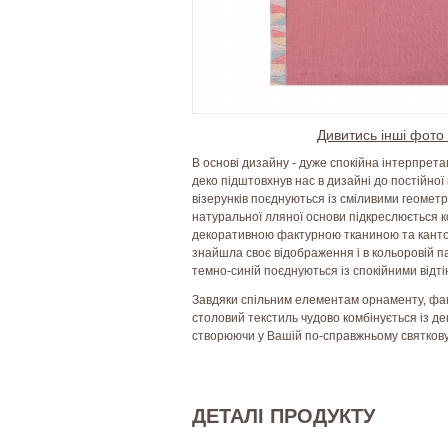
Дивитись інші фото 
В основі дизайну - дуже спокійна інтерпрета
деко підштовхнув нас в дизайні до постійної гр
візерунків поєднуються із сміливими геоме
натуральної лляної основи підкреслюється 
декоративною фактурною тканиною та кантом 
знайшла своє відображення і в кольоровій па
темно-синій поєднуються із спокійними відті
Завдяки спільним елементам орнаменту, факт
столовий текстиль чудово комбінується із д
створюючи у Вашій по-справжньому святков
ДЕТАЛІ ПРОДУКТУ