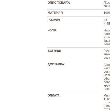
ОПИС ТОВАРУ:
Підс
виши
МАТЕРІАЛ:
100
РОЗМІР:
34
х 4
КОЛІР:
Наси
роже
коль
блак
беж
ДОГЛЯД:
Ручн
вико
резу
ДОСТАВКА:
Адре
наст
дост
Ново
офор
робо
зруч
для 
ОПЛАТА:
Ми п
1) о
отри
(лиш
готі