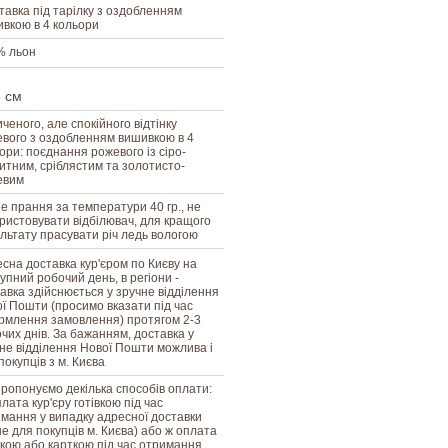
тавка під тарілку з оздобленням
вкою в 4 кольори
% льон
5 см
ченого, але спокійного відтінку
вого з оздобленням вишивкою в 4
ори: поєднання рожевого із сіро-
итним, сріблястим та золотисто-
евим
е прання за температури 40 гр., не
ристовувати відбілювач, для кращого
льтату прасувати річ ледь вологою
сна доставка кур'єром по Києву на
упний робочий день, в регіони -
авка здійснюється у зручне відділення
ї Пошти (просимо вказати під час
млення замовлення) протягом 2-3
чих днів. За бажанням, доставка у
не відділення Нової Пошти можлива і
покупців з м. Києва
ропонуємо декілька способів оплати:
плата кур'єру готівкою під час
мання у випадку адресної доставки
е для покупців м. Києва) або ж оплата
вкою або карткою під час отримання