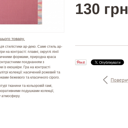
130 грн
цього товару.
ція стилістики ар-деко. Саме стиль ар-
и на контрасті: плавні, округлі лінії
тричними формами, природна краса
контрастними поєднанням з
із екошкіри. Гра на контрасті
літрі колекції: насичений рожевий та
нками бежевого та класичного сірого.
Поверну
урі тканини та кольоровій гамі,
екоративними подушками колекції,
у атмосферу.