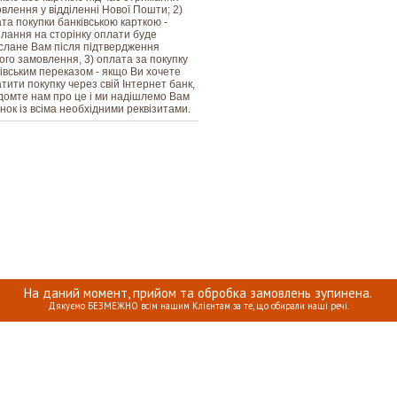
влення у відділенні Нової Пошти; 2)
та покупки банківською карткою -
лання на сторінку оплати буде
слане Вам після підтвердження
го замовлення, 3) оплата за покупку
івським переказом - якщо Ви хочете
тити покупку через свій Інтернет банк,
домте нам про це і ми надішлемо Вам
нок із всіма необхідними реквізитами.
На даний момент, прийом та обробка замовлень зупинена.
Дякуємо БЕЗМЕЖНО всім нашим Клієнтам за те, що обирали наші речі.