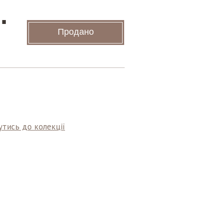
.
Продано
тись до колекції