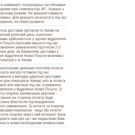
и навиворіт, попередньо застібнувши
ґудзики при температурі 40°, бажано у
катному режимі. Не використовувати
ілювач. Для кращого результату під час
ування, не пересушувати.
сна доставка кур'єром по Києву на
упний робочий день, в регіони -
авка здійснюється у зручне відділення
ї Пошти (просимо вказати під час
млення замовлення) протягом 2-3
чих днів. За бажанням, доставка у
не відділення Нової Пошти можлива і
покупців з м. Києва
ропонуємо декілька способів оплати:
плата кур'єру готівкою під час
мання у випадку адресної доставки
е для покупців м. Києва) або ж оплата
вкою або карткою під час отримання
влення у відділенні Нової Пошти; 2)
та покупки банківською карткою -
лання на сторінку оплати буде
слане Вам після підтвердження
го замовлення, 3) оплата за покупку
івським переказом - якщо Ви хочете
тити покупку через свій Інтернет банк,
домте нам про це і ми надішлемо Вам
нок із всіма необхідними реквізитами.