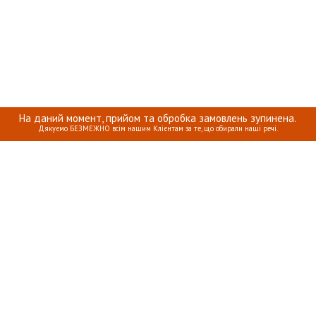
На даний момент, прийом та обробка замовлень зупинена.
Дякуємо БЕЗМЕЖНО всім нашим Клієнтам за те, що обирали наші речі.
КА ПРО ПЕРСОНАЛЬНІ ДАНІ
ОПЛАТА, ДОСТАВКА ТА ПОВЕРН