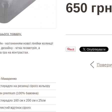
650 грн
цього товару.
н - натхненням нової лінійки колекції
 дизайну - чітка геометрія, а
а гра на контрастах.
Поверну
я Макаренко
тирадло на резинці сірого кольору
н premium (100% бавовна)
тирадло 160 см х 200 см х 25см
лястий відтінок сірого