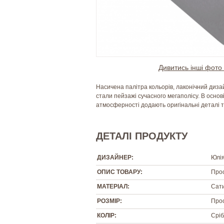
Дивитись інші фото 
Насичена палітра кольорів, лаконічний дизай
стали пейзажі сучасного мегаполісу. В основі
атмосферності додають оригінальні деталі т
ДЕТАЛІ ПРОДУКТУ
ДИЗАЙНЕР:
Юлі
ОПИС ТОВАРУ:
Прос
МАТЕРІАЛ:
Сати
РОЗМІР:
Прос
КОЛІР:
Сріб