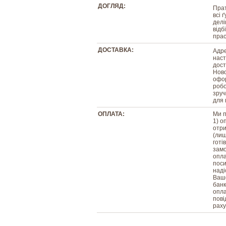
ДОГЛЯД:
Прат
всі 
делі
відб
прас
ДОСТАВКА:
Адре
наст
дост
Ново
офор
робо
зруч
для 
ОПЛАТА:
Ми п
1) о
отри
(лиш
готі
замо
опла
поси
наді
Вашо
банк
опла
пові
раху