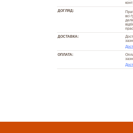
конт
ДОГЛЯД:
Прат
всі 
делі
відб
прас
ДОСТАВКА:
Дост
зазн
Дост
ОПЛАТА:
Опла
зазн
Дост