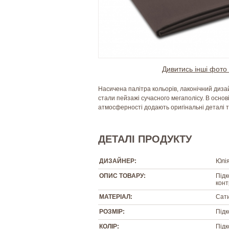
Дивитись інші фото 
Насичена палітра кольорів, лаконічний дизай
стали пейзажі сучасного мегаполісу. В основі
атмосферності додають оригінальні деталі т
ДЕТАЛІ ПРОДУКТУ
ДИЗАЙНЕР:
Юлі
ОПИС ТОВАРУ:
Підк
конт
МАТЕРІАЛ:
Сат
РОЗМІР:
Підк
КОЛІР:
Підк