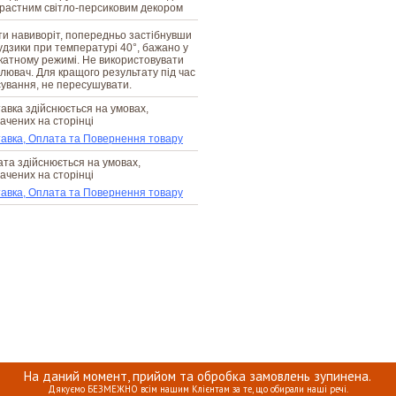
растним світло-персиковим декором
и навиворіт, попередньо застібнувши
ґудзики при температурі 40°, бажано у
катному режимі. Не використовувати
ілювач. Для кращого результату під час
ування, не пересушувати.
авка здійснюється на умовах,
ачених на сторінці
авка, Оплата та Повернення товару
та здійснюється на умовах,
ачених на сторінці
авка, Оплата та Повернення товару
На даний момент, прийом та обробка замовлень зупинена.
Дякуємо БЕЗМЕЖНО всім нашим Клієнтам за те, що обирали наші речі.