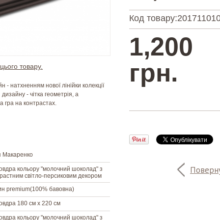
Код товару:
201711010
1,200
грн.
цього товару.
н - натхненням нової лінійки колекції
 дизайну - чітка геометрія, а
а гра на контрастах.
я Макаренко
Поверну
овдра кольору "молочний шоколад" з
растним світло-персиковим декором
ин premium(100% бавовна)
овдра 180 см х 220 см
овдра кольору "молочний шоколад" з