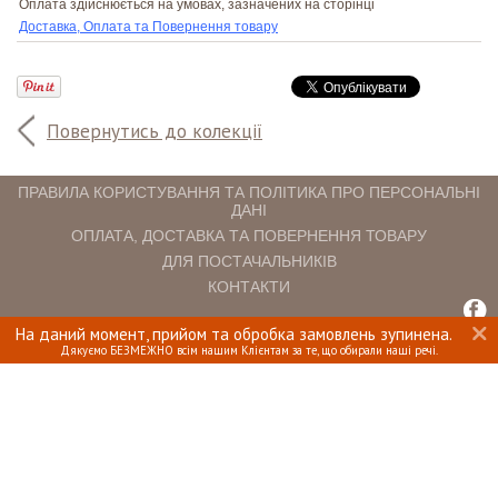
Оплата здійснюється на умовах, зазначених на сторінці
Доставка, Оплата та Повернення товару
Повернутись до колекції
ПРАВИЛА КОРИСТУВАННЯ ТА ПОЛІТИКА ПРО ПЕРСОНАЛЬНІ
ДАНІ
ОПЛАТА, ДОСТАВКА ТА ПОВЕРНЕННЯ ТОВАРУ
ДЛЯ ПОСТАЧАЛЬНИКІВ
КОНТАКТИ
На даний момент, прийом та обробка замовлень зупинена.
INTERIOMANIA © 2018. ВСІ ПРАВА ЗАХИЩЕНІ.
Дякуємо БЕЗМЕЖНО всім нашим Клієнтам за те, що обирали наші речі.