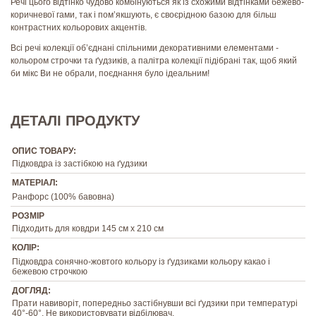
Речі цього відтінко чудово комбінуються як із схожими відтінками бежево-
коричневої гами, так і пом’якшують, є своєрідною базою для більш
контрастних кольорових акцентів.
Всі речі колекції об’єднані спільними декоративними елементами -
кольором строчки та
ґ
удзиків, а палітра колекції підібрані так, щоб який
би мікс Ви не обрали, поєднання було ідеальним!
ДЕТАЛІ ПРОДУКТУ
ОПИС ТОВАРУ:
Підковдра із застібкою на ґудзики
МАТЕРІАЛ:
Ранфорс (100% бавовна)
РОЗМІР
Підходить для ковдри 145 см х 210 см
КОЛІР:
Підковдра сонячно-жовтого кольору із ґудзиками кольору какао і
бежевою строчкою
ДОГЛЯД:
Прати навиворіт, попередньо застібнувши всі ґудзики при температурі
40°-60°. Не використовувати відбілювач.