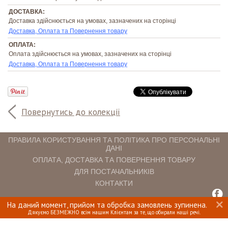
ДОСТАВКА:
Доставка здійснюється на умовах, зазначених на сторінці
Доставка, Оплата та Повернення товару
ОПЛАТА:
Оплата здійснюється на умовах, зазначених на сторінці
Доставка, Оплата та Повернення товару
Повернутись до колекції
ПРАВИЛА КОРИСТУВАННЯ ТА ПОЛІТИКА ПРО ПЕРСОНАЛЬНІ
ДАНІ
ОПЛАТА, ДОСТАВКА ТА ПОВЕРНЕННЯ ТОВАРУ
ДЛЯ ПОСТАЧАЛЬНИКІВ
КОНТАКТИ
На даний момент, прийом та обробка замовлень зупинена.
INTERIOMANIA © 2018. ВСІ ПРАВА ЗАХИЩЕНІ.
Дякуємо БЕЗМЕЖНО всім нашим Клієнтам за те, що обирали наші речі.