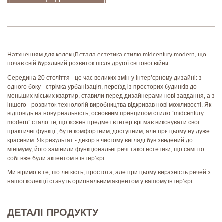
Натхненням для колекції стала естетика стилю midcentury modern, що
почав свій бурхливий розвиток після другої світової війни.
Середина 20 століття - це час великих змін у інтер’єрному дизайні: з
одного боку - стрімка урбанізація, переїзд із просторих будинків до
меньших міських квартир, ставили перед дизайнерами нові завдання, а з
іншого - розвиток технологій виробництва відкривав нові можливості. Як
відповідь на нову реальність, основним принципом стилю “midcentury
modern” стало те, що кожен предмет в інтер’єрі має виконувати свої
практичні функції, бути комфортним, доступним, але при цьому ну дуже
красивим. Як результат - декор в чистому вигляді був зведений до
мінімуму, його замінили функціональні речі такої естетики, що самі по
собі вже були акцентом в інтер’єрі.
Ми віримо в те, що легкість, простота, але при цьому виразність речей з
нашої колекції стануть оригінальним акцентом у вашому інтер’єрі.
ДЕТАЛІ ПРОДУКТУ