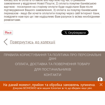
Києва) або ж оплата готівкою або карткою під час отримання
замовлення у відділенні Нової Пошти; 2) оплата покупки банківською
карткою - посилання на сторінку оплати буде надіслане Вам після
підтвердження Вашого замовлення, 3) оплата за покупку банківським
переказом - якщо Ви хочете оплатити покупку через свій Інтернет банк,
повідомте нам про це і ми надішлемо Вам рахунок із всіма необхідними
реквізитами.
Повернутись до колекції
ПРАВИЛА КОРИСТУВАННЯ ТА ПОЛІТИКА ПРО ПЕРСОНАЛЬНІ
ДАНІ
ОПЛАТА, ДОСТАВКА ТА ПОВЕРНЕННЯ ТОВАРУ
ДЛЯ ПОСТАЧАЛЬНИКІВ
КОНТАКТИ
На даний момент, прийом та обробка замовлень зупинена.
INTERIOMANIA © 2018. ВСІ ПРАВА ЗАХИЩЕНІ.
Дякуємо БЕЗМЕЖНО всім нашим Клієнтам за те, що обирали наші речі.