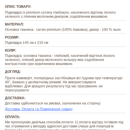
ОПИС ТОВАРУ:
Підковдра із premium сатину глибокого, насиченого відтінку лісного
зеленого з лляним молочним декором, оздобленим вишивкою
МАТЕРІАЛ:
Основна тканина - сатин premium (100% бавовна), декор - 100 % льон
РОЗМІР:
Підковдра 145 см х 210 см
КОЛІР:
Підковдра: основна тканина - глибокий, насичений відтінок лісного
зеленого, лляний декор молочного кольору має оздоблення
контрастною сіро-коричневою вишивкою.
ДОГЛЯД:
Прати навиворіт, попередньо застібнувши всі ґудзики при температурі
40°, бажано у делікатному режимі. Не використовувати
відбілювач. Для кращого результату під час прасування, не
пересушувати.
ДОСТАВКА:
Доставка здійснюється на умовах, зазначених на сторінці
Доставка, Оплата та Повернення товару
ОПЛАТА:
Ми пропонуємо декілька способів оплати: 1) оплата кур'єру готівкою під
час отримання у випадку адресної доставки (лише для покупців м.