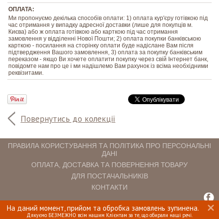
ОПЛАТА:
Ми пропонуємо декілька способів оплати: 1) оплата кур'єру готівкою під
час отримання у випадку адресної доставки (лише для покупців м.
Києва) або ж оплата готівкою або карткою під час отримання
замовлення у відділенні Нової Пошти; 2) оплата покупки банківською
карткою - посилання на сторінку оплати буде надіслане Вам після
підтвердження Вашого замовлення, 3) оплата за покупку банківським
переказом - якщо Ви хочете оплатити покупку через свій Інтернет банк,
повідомте нам про це і ми надішлемо Вам рахунок із всіма необхідними
реквізитами.
Повернутись до колекції
ПРАВИЛА КОРИСТУВАННЯ ТА ПОЛІТИКА ПРО ПЕРСОНАЛЬНІ
ДАНІ
ОПЛАТА, ДОСТАВКА ТА ПОВЕРНЕННЯ ТОВАРУ
ДЛЯ ПОСТАЧАЛЬНИКІВ
КОНТАКТИ
На даний момент, прийом та обробка замовлень зупинена.
INTERIOMANIA © 2018. ВСІ ПРАВА ЗАХИЩЕНІ.
Дякуємо БЕЗМЕЖНО всім нашим Клієнтам за те, що обирали наші речі.