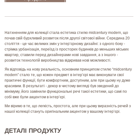
Натхненням для колекції стала естетика стилю midcentury modern, що
почав свій бурхливий розвиток після другої світової війни. Середина 20
століття - це час великих змін у інтер’єрному дизайні: з одного боку -
стрімка урбанізація, переїзд із просторих будинків до меньших міських
квартир, ставили перед дизайнерами нові завдання, а з іншого -
розвиток технологій виробництва відкривав нові можливості.
Як відповідь на нову реальність, основним принципом стилю “midcentury
modern” стало те, що кожен предмет в інтер’єрі має виконувати свої
практичні функції, бути комфортним, доступним, але при цьому ну дуже
красивим. В результаті - декор в чистому вигляді був зведений до
мінімуму, його замінили функціональні речі такої естетики, що самі по
собі вже були акцентом в інтер’єрі.
Ми віримо в те, що легкість, простота, але при цьому виразність речей з
нашої колекції стануть оригінальним акцентом у вашому інтер’єрі.
ДЕТАЛІ ПРОДУКТУ