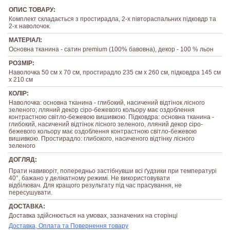
ОПИС ТОВАРУ:
Комплект складається з простирадла, 2-х півтораспальних підковдр та
2-х наволочок.
МАТЕРІАЛ:
Основна тканина - сатин premium (100% бавовна), декор - 100 % льон
РОЗМІР:
Наволочка 50 см х 70 см, простирадло 235 см х 260 см, підковдра 145 см
х 210 см
КОЛІР:
Наволочка: основна тканина - глибокий, насичений відтінок лісного
зеленого; лляний декор сіро-бежевого кольору має оздоблення
контрастною світло-бежевою вишивкою. Підковдра: основна тканина -
глибокий, насичений відтінок лісного зеленого, лляний декор сіро-
бежевого кольору має оздоблення контрастною світло-бежевою
вишивкою. Простирадло: глибокого, насиченого відтінку лісного
зеленого
ДОГЛЯД:
Прати навиворіт, попередньо застібнувши всі ґудзики при температурі
40°, бажано у делікатному режимі. Не використовувати
відбілювач. Для кращого результату під час прасування, не
пересушувати.
ДОСТАВКА:
Доставка здійснюється на умовах, зазначених на сторінці
Доставка, Оплата та Повернення товару