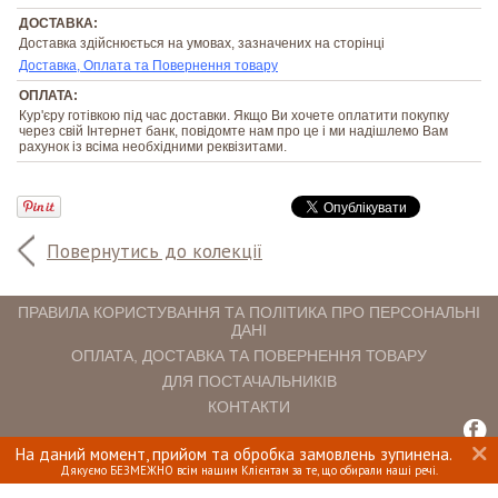
ДОСТАВКА:
Доставка здійснюється на умовах, зазначених на сторінці
Доставка, Оплата та Повернення товару
ОПЛАТА:
Кур'єру готівкою під час доставки. Якщо Ви хочете оплатити покупку
через свій Інтернет банк, повідомте нам про це і ми надішлемо Вам
рахунок із всіма необхідними реквізитами.
Повернутись до колекції
ПРАВИЛА КОРИСТУВАННЯ ТА ПОЛІТИКА ПРО ПЕРСОНАЛЬНІ
ДАНІ
ОПЛАТА, ДОСТАВКА ТА ПОВЕРНЕННЯ ТОВАРУ
ДЛЯ ПОСТАЧАЛЬНИКІВ
КОНТАКТИ
На даний момент, прийом та обробка замовлень зупинена.
INTERIOMANIA © 2018. ВСІ ПРАВА ЗАХИЩЕНІ.
Дякуємо БЕЗМЕЖНО всім нашим Клієнтам за те, що обирали наші речі.