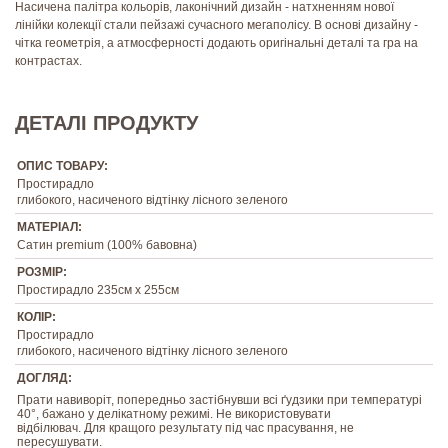
Насичена палітра кольорів, лаконічний дизайн - натхненням нової
лінійки колекції стали пейзажі сучасного мегаполісу. В основі дизайну -
чітка геометрія, а атмосферності додають оригінальні деталі та гра на
контрастах.
ДЕТАЛІ ПРОДУКТУ
ОПИС ТОВАРУ:
Простирадло
глибокого, насиченого відтінку лісного зеленого
МАТЕРІАЛ:
Сатин premium (100% бавовна)
РОЗМІР:
Простирадло 235см х 255см
КОЛІР:
Простирадло
глибокого, насиченого відтінку лісного зеленого
ДОГЛЯД:
Прати навиворіт, попередньо застібнувши всі ґудзики при температурі
40°, бажано у делікатному режимі. Не використовувати
відбілювач. Для кращого результату під час прасування, не
пересушувати.