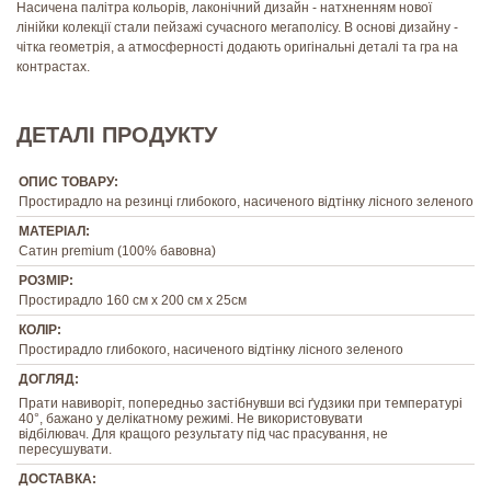
Насичена палітра кольорів, лаконічний дизайн - натхненням нової
лінійки колекції стали пейзажі сучасного мегаполісу. В основі дизайну -
чітка геометрія, а атмосферності додають оригінальні деталі та гра на
контрастах.
ДЕТАЛІ ПРОДУКТУ
ОПИС ТОВАРУ:
Простирадло на резинці глибокого, насиченого відтінку лісного зеленого
МАТЕРІАЛ:
Сатин premium (100% бавовна)
РОЗМІР:
Простирадло 160 см х 200 см х 25см
КОЛІР:
Простирадло глибокого, насиченого відтінку лісного зеленого
ДОГЛЯД:
Прати навиворіт, попередньо застібнувши всі ґудзики при температурі
40°, бажано у делікатному режимі. Не використовувати
відбілювач. Для кращого результату під час прасування, не
пересушувати.
ДОСТАВКА: