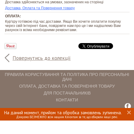
Доставка здійснюється на умовах, зазначених на сторінці
Доставка, Оплата та Повернення товару
ОПЛАТА:
Кур'єру готівкою під час доставки. Якщо Ви хочете оплатити покупку
через свій Інтернет банк, повідомте нам про це і ми надішлемо Вам
рахунок із всіма необхідними реквізитами.
Повернутись до колекції
ПРАВИЛА КОРИСТУВАННЯ ТА ПОЛІТИКА ПРО ПЕРСОНАЛЬНІ
ДАНІ
ОПЛАТА, ДОСТАВКА ТА ПОВЕРНЕННЯ ТОВАРУ
ДЛЯ ПОСТАЧАЛЬНИКІВ
КОНТАКТИ
На даний момент, прийом та обробка замовлень зупинена.
INTERIOMANIA © 2018. ВСІ ПРАВА ЗАХИЩЕНІ.
Дякуємо БЕЗМЕЖНО всім нашим Клієнтам за те, що обирали наші речі.