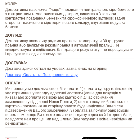
КОЛІР:
Декоративна наволочка: "лице" - поєднання нейтрального сіро-бежевого
з контрастним темно-оливковим декором, вишивка в 3 кольори -
контрастне поєднання бежевих та сіро-коричневого відтінків; задня
сторона - насиченого сіро-коричневого кольору; внутрішня подушка -
бежева
ДОГЛЯД:
Декоративну наволочку радимо прати за температури 30 гр., ручне
прання або делікатне режим прання в автоматичній пральці. Не
використовувати відбілювач. Для кращого результату - не пересушувати
і прасувати в ледь вологому стані.
ДОСТАВКА:
Доставка здійснюється на умовах, зазначених на сторінці
Доставка, Оплата та Повернення товару
ОПЛАТА:
Ми пропонуємо декілька способів оплати: 1) оплата кур'єру готівкою під
час отримання у випадку адресної доставки (лише для покупців м.
Києва) або ж оплата готівкою або карткою під час отримання
замовлення у відділенні Нової Пошти; 2) оплата покупки банківською
карткою - посилання на сторінку оплати буде надіслане Вам після
підтвердження Вашого замовлення, 3) оплата за покупку банківським
переказом - якщо Ви хочете оплатити покупку через свій Інтернет банк,
повідомте нам про це і ми надішлемо Вам рахунок із всіма необхідними
реквізитами.