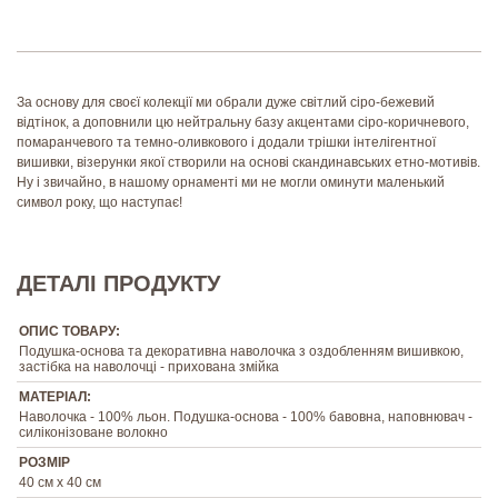
За основу для своєї колекції ми обрали дуже світлий сіро-бежевий
відтінок, а доповнили цю нейтральну базу акцентами сіро-коричневого,
помаранчевого та темно-оливкового і додали трішки інтелігентної
вишивки, візерунки якої створили на основі скандинавських етно-мотивів.
Ну і звичайно, в нашому орнаменті ми не могли оминути маленький
символ року, що наступає!
ДЕТАЛІ ПРОДУКТУ
ОПИС ТОВАРУ:
Подушка-основа та декоративна наволочка з оздобленням вишивкою,
застібка на наволочці - прихована змійка
МАТЕРІАЛ:
Наволочка - 100% льон. Подушка-основа - 100% бавовна, наповнювач -
силіконізоване волокно
РОЗМІР
40 см х 40 см