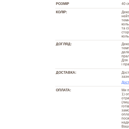
РОЗМІР
40 с
КОЛІР:
Деко
нейт
темн
коль
та с
стор
коль
ДОГЛЯД:
Деко
темп
делі
прал
Для 
і пр
ДОСТАВКА:
Дост
зазн
Дост
ОПЛАТА:
Ми п
1) о
отри
(лиш
готі
замо
опла
поси
наді
Вашо