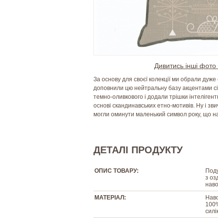
Дивитись інші фото 
За основу для своєї колекції ми обрали дуже 
доповнили цю нейтральну базу акцентами сі
темно-оливкового і додали трішки інтелігент
основі скандинавських етно-мотивів. Ну і зв
могли оминути маленький символ року, що н
ДЕТАЛІ ПРОДУКТУ
ОПИС ТОВАРУ:
Поду
з оз
наво
МАТЕРІАЛ:
Наво
100%
силі