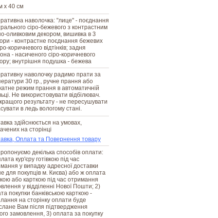
м х 40 см
ративна наволочка: "лице" - поєднання
рального сіро-бежевого з контрастним
о-оливковим декором, вишивка в 3
ори - контрастне поєднання бежевих
іро-коричневого відтінків; задня
она - насиченого сіро-коричневого
ору; внутрішня подушка - бежева
ративну наволочку радимо прати за
ератури 30 гр., ручне прання або
катне режим прання в автоматичній
ьці. Не використовувати відбілювач.
кращого результату - не пересушувати
асувати в ледь вологому стані.
авка здійснюється на умовах,
ачених на сторінці
авка, Оплата та Повернення товару
ропонуємо декілька способів оплати:
плата кур'єру готівкою під час
мання у випадку адресної доставки
е для покупців м. Києва) або ж оплата
вкою або карткою під час отримання
влення у відділенні Нової Пошти; 2)
та покупки банківською карткою -
лання на сторінку оплати буде
слане Вам після підтвердження
го замовлення, 3) оплата за покупку