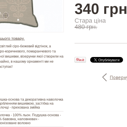
340 грн
Стара ціна
480 грн.
цього товару.
світлий сіро-бежевий відтінок, а
ро-коричневого, помаранчевого та
ної вишивки, візерунки якої створили на
ичайно, в нашому орнаменті ми не
аступає!
Поверну
шка-основа та декоративна наволочка
добленням вишивкою, застібка на
лочці - прихована змійка
лочка - 100% льон. Подушка-основа -
 бавовна, наповнювач -
конізоване волокно