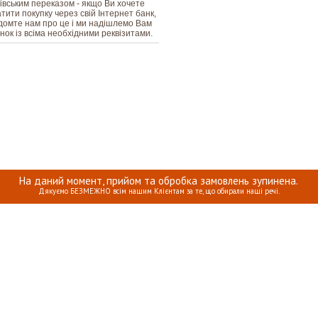
івським переказом - якщо Ви хочете
тити покупку через свій Інтернет банк,
домте нам про це і ми надішлемо Вам
нок із всіма необхідними реквізитами.
На даний момент, прийом та обробка замовлень зупинена.
Дякуємо БЕЗМЕЖНО всім нашим Клієнтам за те, що обирали наші речі.