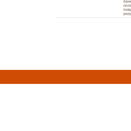
банк
опла
пові
раху