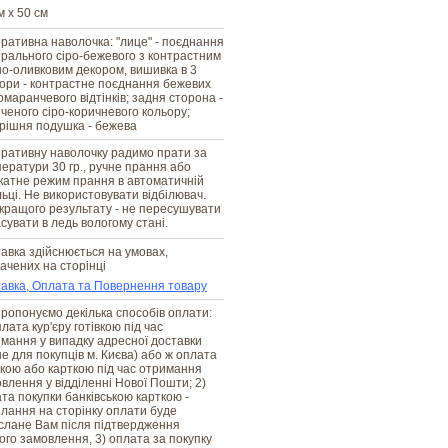
м х 50 см
ративна наволочка: "лице" - поєднання
рального сіро-бежевого з контрастним
о-оливковим декором, вишивка в 3
ори - контрастне поєднання бежевих
омаранчевого відтінків; задня сторона -
ченого сіро-коричневого кольору;
рішня подушка - бежева
ративну наволочку радимо прати за
ератури 30 гр., ручне прання або
катне режим прання в автоматичній
ьці. Не використовувати відбілювач.
кращого результату - не пересушувати
асувати в ледь вологому стані.
авка здійснюється на умовах,
ачених на сторінці
авка, Оплата та Повернення товару
ропонуємо декілька способів оплати:
плата кур'єру готівкою під час
мання у випадку адресної доставки
е для покупців м. Києва) або ж оплата
вкою або карткою під час отримання
влення у відділенні Нової Пошти; 2)
та покупки банківською карткою -
лання на сторінку оплати буде
слане Вам після підтвердження
го замовлення, 3) оплата за покупку