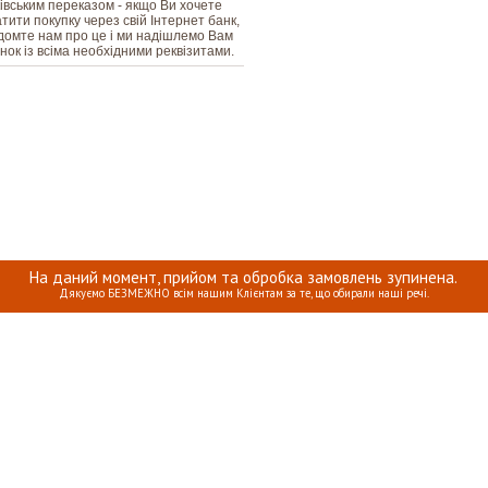
івським переказом - якщо Ви хочете
тити покупку через свій Інтернет банк,
домте нам про це і ми надішлемо Вам
нок із всіма необхідними реквізитами.
На даний момент, прийом та обробка замовлень зупинена.
Дякуємо БЕЗМЕЖНО всім нашим Клієнтам за те, що обирали наші речі.