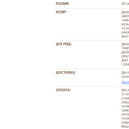
РОЗМІР
50 с
КОЛІР:
Деко
нейт
темн
коль
та п
наси
внут
ДОГЛЯД:
Деко
темп
делі
прал
Для 
і пр
ДОСТАВКА:
Дост
зазн
Дост
ОПЛАТА:
Ми п
1) о
отри
(лиш
готі
замо
опла
поси
наді
Вашо