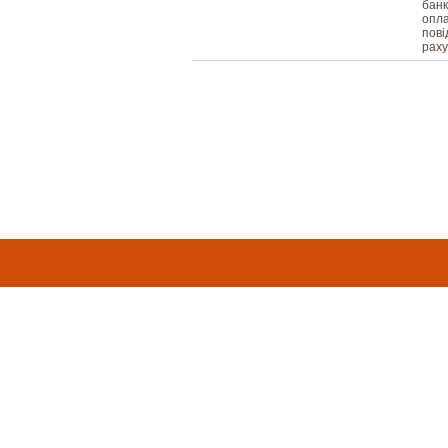
банк
опла
пові
раху