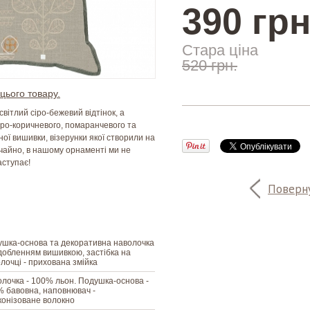
390 грн
Стара ціна
520 грн.
цього товару.
світлий сіро-бежевий відтінок, а
ро-коричневого, помаранчевого та
ної вишивки, візерунки якої створили на
ичайно, в нашому орнаменті ми не
аступає!
Поверну
шка-основа та декоративна наволочка
добленням вишивкою, застібка на
лочці - прихована змійка
лочка - 100% льон. Подушка-основа -
 бавовна, наповнювач -
конізоване волокно