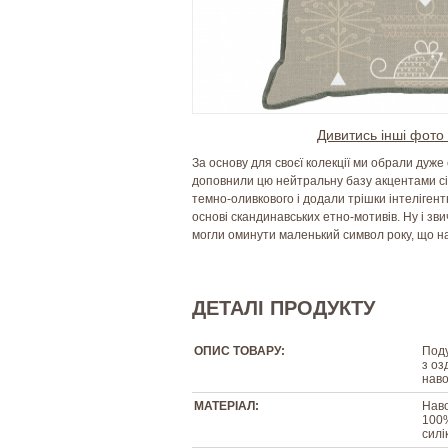
Дивитись інші фото 
За основу для своєї колекції ми обрали дуже 
доповнили цю нейтральну базу акцентами сі
темно-оливкового і додали трішки інтелігент
основі скандинавських етно-мотивів. Ну і зв
могли оминути маленький символ року, що н
ДЕТАЛІ ПРОДУКТУ
ОПИС ТОВАРУ:
Поду
з оз
наво
МАТЕРІАЛ:
Наво
100%
силі