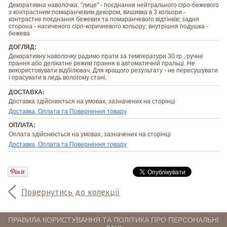
Декоративна наволочка: "лице" - поєднання нейтрального сіро-бежевого
з контрастним помаранчевим декором, вишивка в 3 кольори -
контрастне поєднання бежевих та помаранчевого відтінків; задня
сторона - насиченого сіро-коричневого кольору; внутрішня подушка -
бежева
ДОГЛЯД:
Декоративну наволочку радимо прати за температури 30 гр., ручне
прання або делікатне режим прання в автоматичній пральці. Не
використовувати відбілювач. Для кращого результату - не пересушувати
і прасувати в ледь вологому стані.
ДОСТАВКА:
Доставка здійснюється на умовах, зазначених на сторінці
Доставка, Оплата та Повернення товару
ОПЛАТА:
Оплата здійснюється на умовах, зазначених на сторінці
Доставка, Оплата та Повернення товару
Повернутись до колекції
ПРАВИЛА КОРИСТУВАННЯ ТА ПОЛІТИКА ПРО ПЕРСОНАЛЬНІ