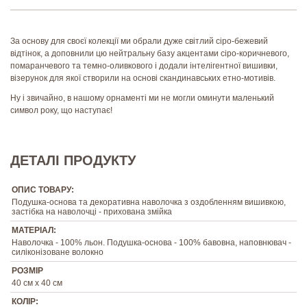
За основу для своєї колекції ми обрали дуже світлий сіро-бежевий
відтінок, а доповнили цю нейтральну базу акцентами сіро-коричневого,
помаранчевого та темно-оливкового і додали інтелігентної вишивки,
візерунок для якої створили на основі скандинавських етно-мотивів.
Ну і звичайно, в нашому орнаменті ми не могли оминути маленький
символ року, що наступає!
ДЕТАЛІ ПРОДУКТУ
ОПИС ТОВАРУ:
Подушка-основа та декоративна наволочка з оздобленням вишивкою,
застібка на наволочці - прихована змійка
МАТЕРІАЛ:
Наволочка - 100% льон. Подушка-основа - 100% бавовна, наповнювач -
силіконізоване волокно
РОЗМІР
40 см х 40 см
КОЛІР: