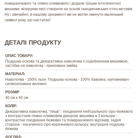
помаранчевого та темно-оливкового і додали трішки інтелігентної
вишивки, візерунки якої створили на основі скандинавських етно-мотивів.
Ну і звичайно, в нашому орнаменті ми не могли оминути маленький
символ року, що наступає!
ДЕТАЛІ ПРОДУКТУ
ОПИС ТОВАРУ:
Подушка-основа та декоративна наволочка з оздобленням вишивкою,
застібка на наволочці - прихована змійка
МАТЕРІАЛ:
Наволочка - 100% льон. Подушка-основа - 100% бавовна, наповнювач -
силіконізоване волокно
РОЗМІР
40 см х 40 см
КОЛІР:
Декоративна наволочка: "лице" - поєднання нейтрального сіро-бежевого
з контрастним темно-оливковим декором, вишивка в 3 кольори -
контрастне поєднання бежевих та помаранчевого відтінків; задня
сторона - насиченого сіро-коричневого кольору; внутрішня подушка -
бежева
ДОГЛЯД: